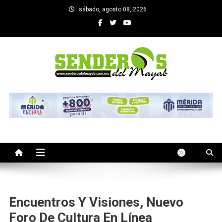
Saltar
sábado, agosto 08, 2026
al
contenido
SENDEROS DEL MAYAB
El medio informativo de Yucatan
Encuentros Y Visiones, Nuevo
Foro De Cultura En Línea