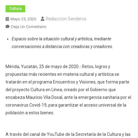
Cultura
Redaccion Senderos
Mayo 25, 2020
En
Deja Un Comentario
Encuentros
Espacio sobre la situación cultural y artística, mediante
Y
conversaciones a distancia con creadoras y creadores.
Visiones,
Nuevo
Foro
Mérida, Yucatán, 25 de mayo de 2020.- Retos, logros y
De
propuestas más recientes en materia cultural y artística se
Cultura
tratarán en el programa Encuentros y Visiones, que forma parte
En
del proyecto Cultura en Línea, creado por el Gobierno que
Línea
encabeza Mauricio Vila Dosal, ante la emergencia sanitaria por el
coronavirus Covid-19, para garantizar el acceso universal de la
población a estos bienes.
A través del canal de YouTube de la Secretaría de la Cultura y las