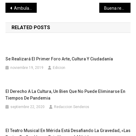
Navegación
Ambulancias continúan siendo equipadas para ofrecer traslados más seguros a pacientes con Coronavirus
Buena respuesta ciudadana hacia el apoyo jurídico que ofrece el Ayuntamiento de Mérida ante cobros injustificados de la CFE
de
RELATED POSTS
entradas
Se Realizará El Primer Foro Arte, Cultura Y Ciudadanía
noviembre 19, 2019
Edicion
El Derecho A La Cultura, Un Bien Que No Puede Eliminarse En
Tiempos De Pandemia
septiembre 22, 2020
Redaccion Senderos
El Teatro Musical En Mérida Está Desafiando La Gravedad, «Las