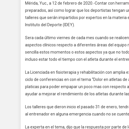
Mérida, Yuc., a 12 de febrero de 2020.-Contar con herr
Del
preparados, así como lograr que los deportistas tengan 
Cen
talleres que serán impartidos por expertos en la materia 
Dep
Instituto del Deporte (IDEY).
Par
Rec
Sera cada último viernes de cada mes cuando se realicen 
Tall
De
aspectos clínicos respecto a diferentes áreas del equipo
Reh
sencilla estos momentos o estos aspectos ya que no todos
incluso estar todo el tiempo con el atleta durante el entr
La Licenciada en fisioterapia y rehabilitación con amplia e
ciclo de conferencias en con el tema “Dolor en atletas d
platicas para poder empapar un poco mas con respecto a 
ayudar a mejorar el rendimiento de los atletas durante l
Los talleres que dieron inicio el pasado 31 de enero, ten
al entrenador en alguna emergencia cuando no se cuente
La experta en el tema, dijo que la respuesta por parte d