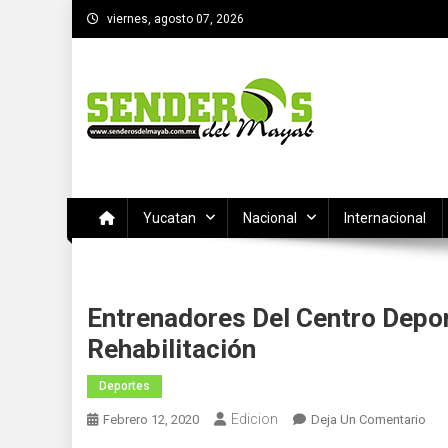
Saltar
viernes, agosto 07, 2026
al
contenido
SENDEROS DEL MAYAB
El medio informativo de Yucatan
Yucatan
Nacional
Internacional
Entrenadores Del Centro Depor
Rehabilitación
Deportes
Edicion
En
Febrero 12, 2020
Deja Un Comentario
Ent