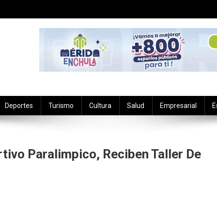
Deportes
Turismo
Cultura
Salud
Empresarial
E
tivo Paralimpico, Reciben Taller De
renadores