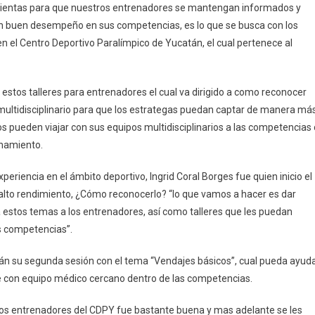
amientas para que nuestros entrenadores se mantengan informados y
un buen desempeño en sus competencias, es lo que se busca con los
tro
en el Centro Deportivo Paralímpico de Yucatán, el cual pertenece al
ortivo
alimpico,
iben
estos talleres para entrenadores el cual va dirigido a como reconocer
er
 multidisciplinario para que los estrategas puedan captar de manera má
abilitación
 pueden viajar con sus equipos multidisciplinarios a las competencias 
enamiento.
xperiencia en el ámbito deportivo, Ingrid Coral Borges fue quien inicio el
e alto rendimiento, ¿Cómo reconocerlo? “lo que vamos a hacer es dar
estos temas a los entrenadores, así como talleres que les puedan
as competencias”.
drán su segunda sesión con el tema “Vendajes básicos”, cual pueda ayud
 con equipo médico cercano dentro de las competencias.
e los entrenadores del CDPY fue bastante buena y mas adelante se les