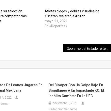
 a su selección
Atletas ciegos y débiles visuales de
ara competencias
Yucatán, viajaran a Arizon
s
mayo 21, 2021
En «Deportes»
»
Gobierno del Estado reitera compromiso con pacientes infantiles de cardiología
tos De Leones Jugarán En
Del Blooper Con Un Golpe Bajo En
rnal Mexicana
Simultáneo A Un Impactante KO: El
Insólito Combate En La UFC
14, 2022
noviembre 3, 2021
nderos
Redaccion Senderos