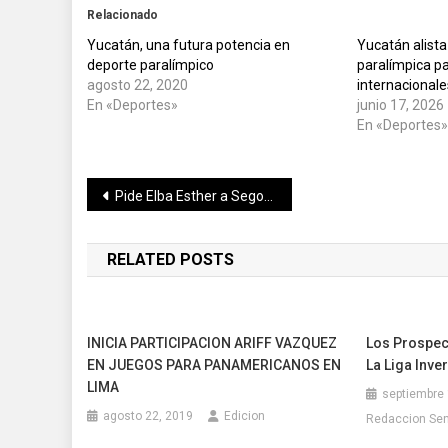
Relacionado
Yucatán, una futura potencia en
Yucatán alista
deporte paralímpico
paralímpica p
agosto 22, 2020
internacionale
En «Deportes»
junio 17, 2026
En «Deportes
Navegación
Pide Elba Esther a Segob pronunciarse por legalidad en cambios de estatutos para SNTE
de
RELATED POSTS
entradas
INICIA PARTICIPACION ARIFF VAZQUEZ
Los Prospec
EN JUEGOS PARA PANAMERICANOS EN
La Liga Inve
LIMA
septiembre 
agosto 22, 2019
Edicion
Redaccion Se