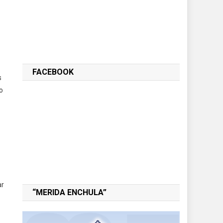
FACEBOOK
s
o
ar
“MERIDA ENCHULA”