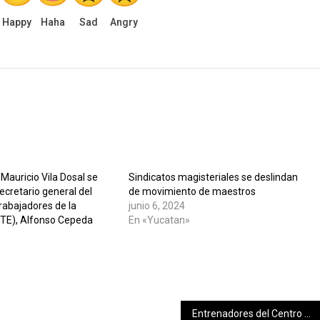
Happy
Haha
Sad
Angry
Mauricio Vila Dosal se
Sindicatos magisteriales se deslindan
secretario general del
de movimiento de maestros
rabajadores de la
junio 6, 2024
TE), Alfonso Cepeda
En «Yucatan»
Entrenadores del Centro Deportivo Paralimpico, reciben Taller de Rehabilitación