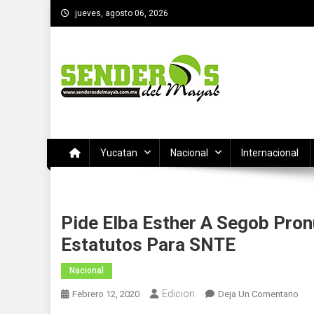
Saltar
jueves, agosto 06, 2026
al
contenido
SENDEROS DEL MAYAB
El medio informativo de Yucatan
Yucatan
Nacional
Internacional
Pide Elba Esther A Segob Pro
Estatutos Para SNTE
Nacional
Edicion
En
Febrero 12, 2020
Deja Un Comentario
Pid