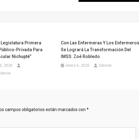
 Legislatura Primera
Con Las Enfermeras Y Los Enfermero
Público-Privada Para
Se Logrará La Transformación Del
cular Nichupté”
IMSS: Zoé Robledo
0, 2020
enero 6, 2020
Edicion
nderos
os campos obligatorios están marcados con
*