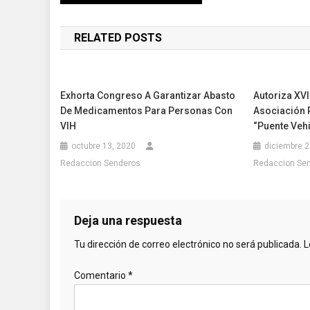
de
RELATED POSTS
entradas
Exhorta Congreso A Garantizar Abasto
Autoriza XVI
De Medicamentos Para Personas Con
Asociación 
VIH
“Puente Vehi
octubre 13, 2020
diciembre 2
Redaccion Senderos
Redaccion Se
Deja una respuesta
Tu dirección de correo electrónico no será publicada.
L
Comentario
*