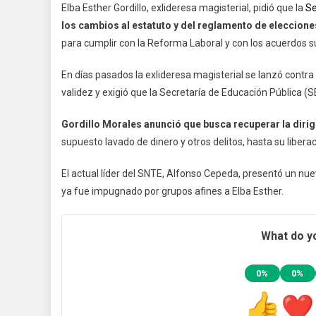
Elba Esther Gordillo, exlideresa magisterial, pidió que la
Se
Elb
los cambios al estatuto y del reglamento de eleccione
Est
para cumplir con la Reforma Laboral y con los acuerdos su
A
Se
En días pasados la exlideresa magisterial se lanzó contra
Pro
validez y exigió que la Secretaría de Educación Pública (S
Por
Leg
Gordillo Morales anunció que busca recuperar la diri
En
supuesto lavado de dinero y otros delitos, hasta su liber
Cam
De
El actual líder del SNTE, Alfonso Cepeda, presentó un nue
Est
Par
ya fue impugnado por grupos afines a Elba Esther.
SN
What do yo
0%
0%