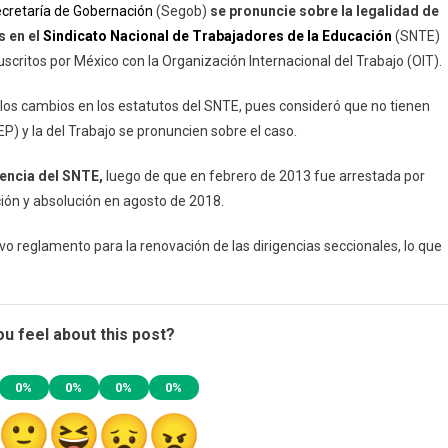
cretaría de Gobernación
(Segob)
se pronuncie sobre la legalidad de
a
s en el
Sindicato Nacional de Trabajadores de la Educación
(SNTE)
her
scritos por México con la Organización Internacional del Trabajo (OIT).
gob
 los cambios en los estatutos del SNTE, pues consideró que no tienen
nunciarse
EP) y la del Trabajo se pronuncien sobre el caso.
alidad
gencia del SNTE,
luego de que en febrero de 2013 fue arrestada por
ación y absolución en agosto de 2018.
bios
vo reglamento para la renovación de las dirigencias seccionales, lo que
atutos
a
TE
u feel about this post?
0%
0%
0%
0%