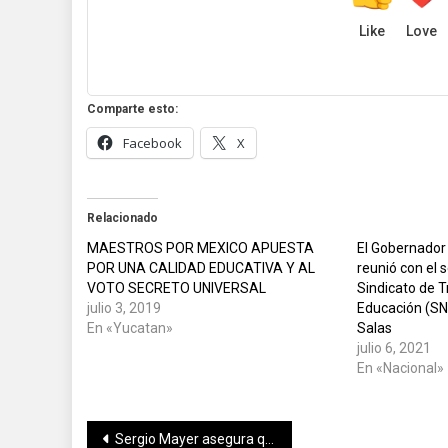
Like
Love
Comparte esto:
Facebook
X
Relacionado
MAESTROS POR MEXICO APUESTA
El Gobernador 
POR UNA CALIDAD EDUCATIVA Y AL
reunió con el 
VOTO SECRETO UNIVERSAL
Sindicato de T
julio 3, 2019
Educación (SN
En «Yucatan»
Salas
julio 6, 2021
En «Nacional»
Navegación
Sergio Mayer asegura que sus supuestos vínculos con el narco son “calumnias”