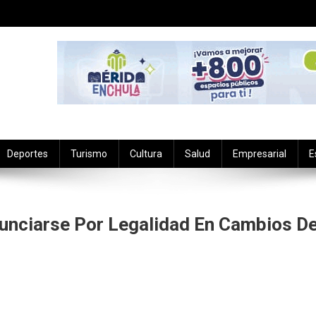
Deportes
Turismo
Cultura
Salud
Empresarial
E
nunciarse Por Legalidad En Cambios D
e