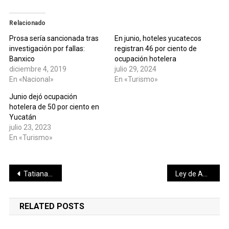
Relacionado
Prosa sería sancionada tras
En junio, hoteles yucatecos
investigación por fallas:
registran 46 por ciento de
Banxico
ocupación hotelera
diciembre 4, 2019
julio 29, 2024
En «Nacional»
En «Turismo»
Junio dejó ocupación
hotelera de 50 por ciento en
Yucatán
julio 23, 2023
En «Turismo»
Navegación
Tatiana Clouthier se lanza contra panistas y los llama «¡Hipócritas!»
Ley de Amnistía de AMLO es aprobada por Diputados en lo general y particular; pasa al Senado
de
RELATED POSTS
entradas