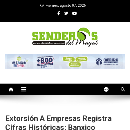
Saltar
viernes, agosto 07, 2026
al
contenido
SENDEROS DEL MAYAB
El medio informativo de Yucatan
Extorsión A Empresas Registra
Cifras Históricas: Banxico