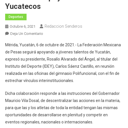
Yucatecos
Deportes
Redaccion Senderos
Octubre 6, 2021
En
Deja Un Comentario
Federación
Mérida, Yucatán, 6 de octubre de 2021.- La Federación Mexicana
Mexicana
de Pesas seguirá apoyando a jóvenes talentos de Yucatán,
De
expresó su presidente, Rosalío Alvarado del Ángel, al titular del
Pesas
Instituto del Deporte (IDEY), Carlos Sáenz Castillo, en reunión
Continuará
Apoyando
realizada en las oficinas del gimnasio Polifuncional, con el fin de
Talentos
estrechar vínculos interinstitucionales.
Yucatecos
Dicha colaboración responde a las instrucciones del Gobernador
Mauricio Vila Dosal, de descentralizar las acciones en la materia,
para que las y los atletas de toda la entidad tengan las mismas
oportunidades de desarrollarse en plenitud y competir en
eventos regionales, nacionales o internacionales.