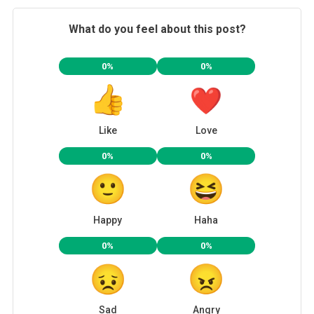
What do you feel about this post?
0%
0%
Like
Love
0%
0%
Happy
Haha
0%
0%
Sad
Angry