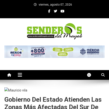
Saltar
viernes, agosto 07, 2026
al
contenido
SENDEROS DEL MAYAB
El medio informativo de Yucatan
Gobierno Del Estado Atienden Las
Zonas Más Afectadas Del Sur De