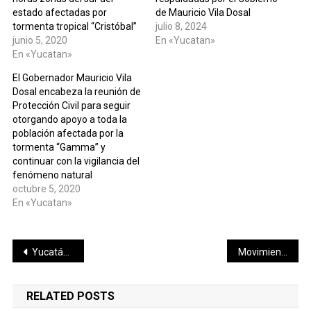
estado afectadas por
de Mauricio Vila Dosal
tormenta tropical “Cristóbal”
julio 8, 2024
junio 5, 2020
En «Yucatan»
En «Yucatan»
El Gobernador Mauricio Vila
Dosal encabeza la reunión de
Protección Civil para seguir
otorgando apoyo a toda la
población afectada por la
tormenta “Gamma” y
continuar con la vigilancia del
fenómeno natural
octubre 5, 2020
En «Yucatan»
Navegación
Yucatán reactiva vuelos directos con Miami y otras ciudades de México
Movimiento Ciudadano analiza empréstitos para Progreso y Umán
de
RELATED POSTS
entradas