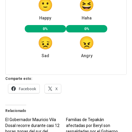
Happy
Haha
0%
0%
Sad
Angry
Comparte esto:
Facebook
X
Relacionado
El Gobernador Mauricio Vila
Familias de Tepakán
Dosal recorre durante casi 12
afectadas por Beryl son
horas zonas del sur del
respaldadas por el Gobierno