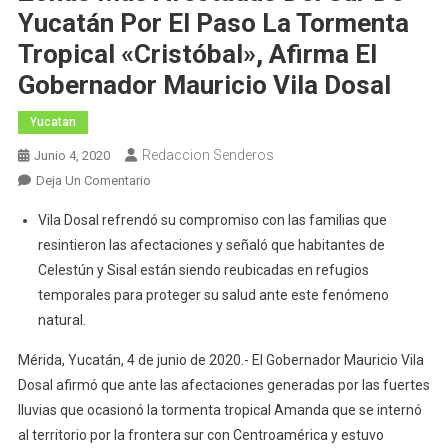
Yucatán Por El Paso La Tormenta
Tropical «Cristóbal», Afirma El
Gobernador Mauricio Vila Dosal
Yucatan
Redaccion Senderos
Junio 4, 2020
En
Deja Un Comentario
Gobierno
Vila Dosal refrendó su compromiso con las familias que
Del
resintieron las afectaciones y señaló que habitantes de
Estado
Celestún y Sisal están siendo reubicadas en refugios
Atienden
temporales para proteger su salud ante este fenómeno
Las
Zonas
natural.
Más
Mérida, Yucatán, 4 de junio de 2020.- El Gobernador Mauricio Vila
Afectadas
Dosal afirmó que ante las afectaciones generadas por las fuertes
Del
lluvias que ocasionó la tormenta tropical Amanda que se internó
Sur
De
al territorio por la frontera sur con Centroamérica y estuvo