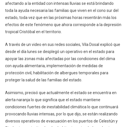
Yucatán
afectando a la entidad con intensas lluvias se está brindando
Por
toda la ayuda necesaria las familias que viven en el cono sur del
El
estado, toda vez que en las próximas horas resentirán más los
Paso
efectos de este fenómeno que ahora corresponde a la depresión
La
tropical Cristóbal en el territorio.
Tormenta
Tropical
A través de un video en sus redes sociales, Vila Dosal explicó que
«Cristóbal»,
desde el día lunes se desplegó un operativo en el estado para
Afirma
apoyar las zonas más afectadas por las condiciones del clima
El
con ayuda alimentaria, implementación de medidas de
Gobernador
protección civil, habilitación de albergues temporales para
Mauricio
proteger la salud de las familias del estado.
Vila
Dosal
Asimismo, precisó que actualmente el estado se encuentra en
alerta naranja lo que significa que el estado mantiene
condiciones fuertes de inestabilidad climática lo que continuará
provocando lluvias intensas, por lo que dijo, se están realizando
diversos operativos de evacuación en los puertos de Celestún y