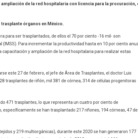
a ampliación de la red hospitalaria con licencia para la procuración, 
S
anismos
a
l trasplante órganos en México.
rementar
a para ser trasplantados, de ellos el 70 por ciento -16 mil- son
ación
l (IMSS). Para incrementar la productividad hasta en 10 por ciento anua
apacitación y ampliación de la red hospitalaria para realizar estas
splante
anos
se este 27 de febrero, el jefe de Área de Trasplantes, el doctor Luis
8 trasplantes de riñón, mil 381 de córnea, 314 de células progenitoras
zado 471 trasplantes, lo que representa un cuatro por ciento de
o, específicamente se han trasplantado 217 riñones, 194 córneas, 47 de
tejidos y 219 multiorgánicas), durante este 2020 se han generaron 177