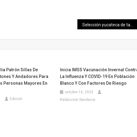
Selección yucateca de taekwondo, rumbo al regional de los Juegos Conade
lia Patrón Sillas De
Inicia IMSS Vacunación Invernal Contr
tones Y Andadores Para
La Influenza Y COVID-19 En Población
as Personas Mayores En
Blanco Y Con Factores De Riesgo
octubre 16, 2023
5
Edicion
Redaccion Senderos