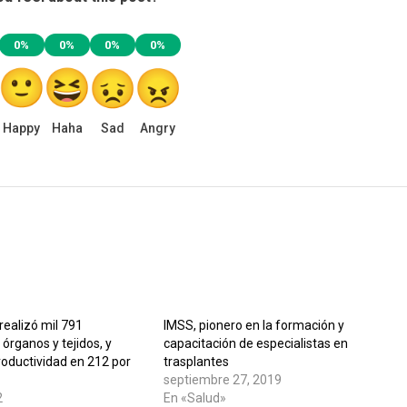
0%
0%
0%
0%
Happy
Haha
Sad
Angry
realizó mil 791
IMSS, pionero en la formación y
 órganos y tejidos, y
capacitación de especialistas en
oductividad en 212 por
trasplantes
septiembre 27, 2019
2
En «Salud»