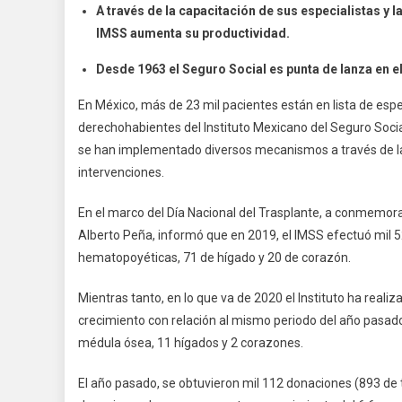
A través de la capacitación de sus especialistas y l
IMS
IMSS aumenta su productividad.
Mec
Par
Desde 1963 el Seguro Social es punta de lanza en e
Inc
La
En México, más de 23 mil pacientes están en lista de esper
Don
derechohabientes del Instituto Mexicano del Seguro Socia
Y
se han implementado diversos mecanismos a través de la c
Tra
intervenciones.
De
Órg
En el marco del Día Nacional del Trasplante, a conmemorar
Alberto Peña, informó que en 2019, el IMSS efectuó mil 52
hematopoyéticas, 71 de hígado y 20 de corazón.
Mientras tanto, en lo que va de 2020 el Instituto ha reali
crecimiento con relación al mismo periodo del año pasad
médula ósea, 11 hígados y 2 corazones.
El año pasado, se obtuvieron mil 112 donaciones (893 de 