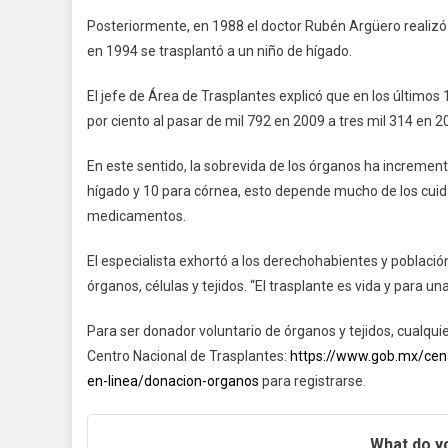
Posteriormente, en 1988 el doctor Rubén Argüero realizó 
en 1994 se trasplantó a un niño de hígado.
El jefe de Área de Trasplantes explicó que en los últimos
por ciento al pasar de mil 792 en 2009 a tres mil 314 en 2
En este sentido, la sobrevida de los órganos ha incremen
hígado y 10 para córnea, esto depende mucho de los cuida
medicamentos.
El especialista exhortó a los derechohabientes y población
órganos, células y tejidos. “El trasplante es vida y para un
Para ser donador voluntario de órganos y tejidos, cualqui
Centro Nacional de Trasplantes:
https://www.gob.mx/cen
en-linea/donacion-organos
para registrarse.
What do yo