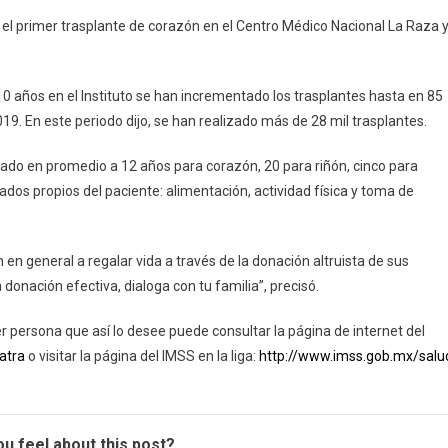
el primer trasplante de corazón en el Centro Médico Nacional La Raza 
 10 años en el Instituto se han incrementado los trasplantes hasta en 85
019. En este periodo dijo, se han realizado más de 28 mil trasplantes.
tado en promedio a 12 años para corazón, 20 para riñón, cinco para
dos propios del paciente: alimentación, actividad física y toma de
 en general a regalar vida a través de la donación altruista de sus
a donación efectiva, dialoga con tu familia”, precisó.
er persona que así lo desee puede consultar la página de internet del
atra
o visitar la página del IMSS en la liga:
http://www.imss.gob.mx/salu
u feel about this post?