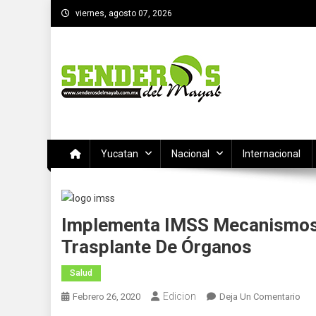
Saltar
viernes, agosto 07, 2026
al
contenido
SENDEROS DEL MAYAB
El medio informativo de Yucatan
Yucatan
Nacional
Internacional
Implementa IMSS Mecanismos 
Trasplante De Órganos
Salud
Edicion
En
Febrero 26, 2020
Deja Un Comentario
Imp