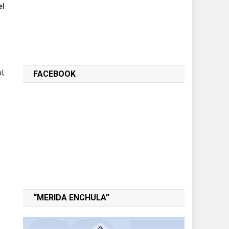
el
l,
FACEBOOK
“MERIDA ENCHULA”