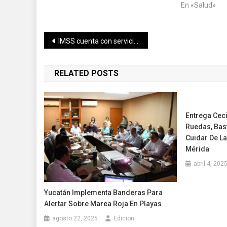
En «Salud»
Navegación
IMSS cuenta con servicio para prevenir y otorgar tratamiento a enfermedades bucales.
de
RELATED POSTS
entradas
Entrega Ceci
Ruedas, Bas
Cuidar De L
Mérida
abril 4, 202
Yucatán Implementa Banderas Para
Alertar Sobre Marea Roja En Playas
agosto 22, 2025
Edicion