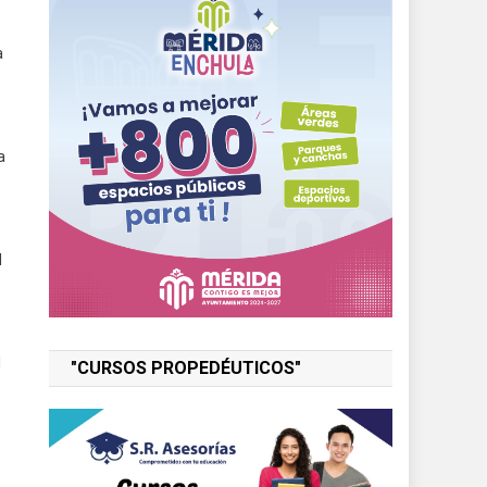
a
a
l
l
"CURSOS PROPEDÉUTICOS"