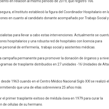
ciento en relación al mismo periodo de 2019, que registró 166.
gura, el Instituto estableció la figura del Coordinador Hospitalario en l
isiones en cuanto al candidato donante acompañado por Trabajo Social y
ecialistas para llevar a cabo estas intervenciones. Actualmente se cuent
res hospitalarios y una robusta red de hospitales con licencia para
 personal de enfermería, trabajo social y asistentes médicas.
na campaña permanente para promover la donación de órganos y a nive
programas de trasplante distribuidos en 27 unidades -16 Unidades de Alta
s desde 1963 cuando en el Centro Médico Nacional Siglo XXI se realizó e
ermitiendo que una de ellas sobreviviera 25 años más.
ar el primer trasplante exitoso de médula ósea en 1979 para curar la
n de células de su hermano.