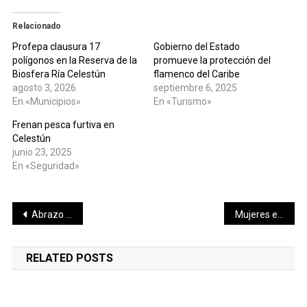
Relacionado
Profepa clausura 17
Gobierno del Estado
polígonos en la Reserva de la
promueve la protección del
Biosfera Ría Celestún
flamenco del Caribe
agosto 3, 2026
septiembre 6, 2025
En «Municipios»
En «Turismo»
Frenan pesca furtiva en
Celestún
junio 23, 2025
En «Seguridad»
Navegación
Abrazo guida vallisoletano: Bancada del Pueblo da cuentas y resultados en la Sultana del Oriente
Mujeres empresarias de Yucatán impulsan crecimiento con alianzas nacionales e internacionales
de
RELATED POSTS
entradas