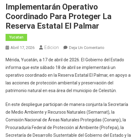
Implementarán Operativo
Coordinado Para Proteger La
Reserva Estatal El Palmar
Yucatan
Edicion
En
Abril 17, 2026
Deja Un Comentario
Implementarán
Mérida, Yucatán, a 17 de abril de 2026. El Gobierno del Estado
Operativo
informa que este sábado 18 de abril se implementará un
Coordinado
operativo coordinado en la Reserva Estatal El Palmar, en apoyo a
Para
las acciones de protección ambiental y preservación del
Proteger
La
patrimonio natural en esa área del municipio de Celestún.
Reserva
Estatal
En este despliegue participan de manera conjunta la Secretaría
El
de Medio Ambiente y Recursos Naturales (Semarnat), la
Palmar
Comisión Nacional de Áreas Naturales Protegidas (Conanp), la
Procuraduría Federal de Protección al Ambiente (Profepa), la
Secretaría de Desarrollo Sustentable del Gobierno del Estado y la