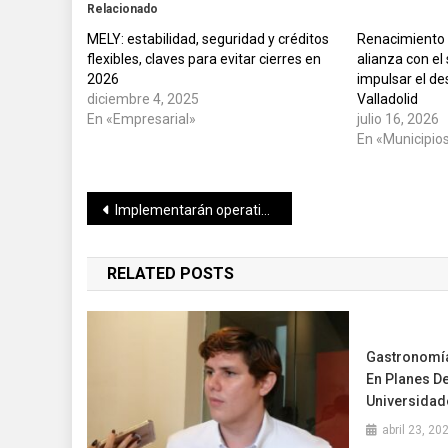
Relacionado
MELY: estabilidad, seguridad y créditos
Renacimiento 
flexibles, claves para evitar cierres en
alianza con el
2026
impulsar el des
diciembre 4, 2025
Valladolid
En «Empresarial»
julio 16, 2026
En «Municipio
Navegación
Implementarán operativo coordinado para proteger la Reserva Estatal El Palmar
de
RELATED POSTS
entradas
Gastronomía
En Planes D
Universidad
abril 23, 20