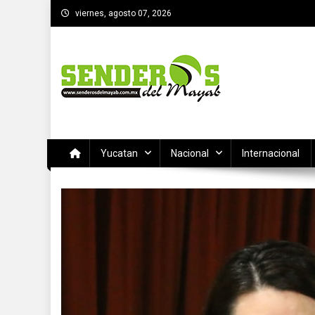
Saltar
viernes, agosto 07, 2026
al
contenido
SENDEROS DEL MAYAB
El medio informativo de Yucatan
Yucatan
Nacional
Internacional