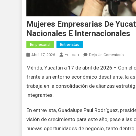
Mujeres Empresarias De Yucat
Nacionales E Internacionales
Empresarial
Entrevistas
Edicion
En
Abril 17, 2026
Deja Un Comentario
Mujere
Mérida, Yucatán a 17 de abril de 2026.– Con el 
Empres
De
frente a un entorno económico desafiante, la a
Yucatá
trabaja en la consolidación de alianzas estraté
Impuls
integrantes.
Crecim
Con
En entrevista, Guadalupe Paul Rodríguez, presi
Alianz
Nacion
visión de crecimiento para este año, pese a la
E
nuevas oportunidades de negocio, tanto dentro 
Intern