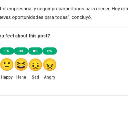
tor empresarial y seguir preparándonos para crecer. Hoy m
uevas oportunidades para todas”, concluyó.
u feel about this post?
0%
0%
0%
0%
Happy
Haha
Sad
Angry