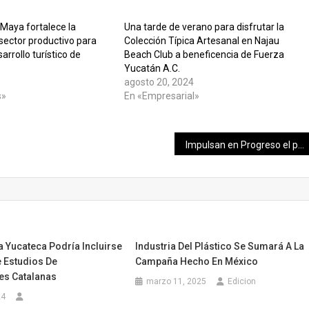
Maya fortalece la
Una tarde de verano para disfrutar la
 sector productivo para
Colección Típica Artesanal en Najau
arrollo turístico de
Beach Club a beneficencia de Fuerza
Yucatán A.C.
agosto 20, 2024
s»
En «Empresarial»
Impulsan en Progreso el programa Educando con Seguridad
 Yucateca Podría Incluirse
Industria Del Plástico Se Sumará A La
e Estudios De
Campaña Hecho En México
es Catalanas
marzo 11, 2025
Edicion
24