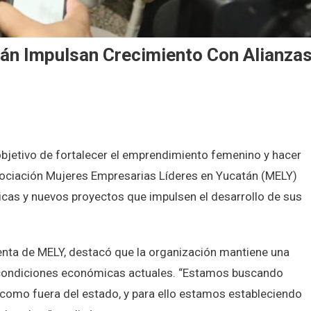
án Impulsan Crecimiento Con Alianza
s
objetivo de fortalecer el emprendimiento femenino y hacer
arias
sociación Mujeres Empresarias Líderes en Yucatán (MELY)
n
gicas y nuevos proyectos que impulsen el desarrollo de sus
an
iento
denta de MELY, destacó que la organización mantiene una
as
ales
s condiciones económicas actuales. “Estamos buscando
como fuera del estado, y para ello estamos estableciendo
acionales