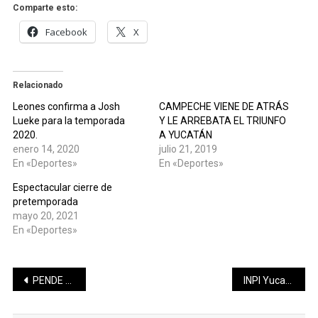
Comparte esto:
Facebook
X
Relacionado
Leones confirma a Josh
CAMPECHE VIENE DE ATRÁS
Lueke para la temporada
Y LE ARREBATA EL TRIUNFO
2020.
A YUCATÁN
enero 14, 2020
julio 21, 2019
En «Deportes»
En «Deportes»
Espectacular cierre de
pretemporada
mayo 20, 2021
En «Deportes»
Navegación
PENDE DE UN HILO LA DIRIGENCIA DEL PRI EN YUCATÁN
INPI Yucatán entrega más de 41 millones de pesos para productores mayas
de