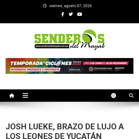
Saltar
viernes, agosto 07, 2026
al
contenido
SENDEROS DEL MAYAB
El medio informativo de Yucatan
JOSH LUEKE, BRAZO DE LUJO A
LOS LEONES DE YUCATÁN