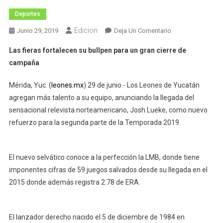
Deportes
Edicion
En
Junio 29, 2019
Deja Un Comentario
JOSH
Las fieras fortalecen su bullpen para un gran cierre de
LUEKE,
campaña
BRAZO
DE
Mérida, Yuc. (
leones.mx
) 29 de junio.- Los Leones de Yucatán
LUJO
agregan más talento a su equipo, anunciando la llegada del
A
sensacional relevista norteamericano, Josh Lueke, como nuevo
LOS
LEONES
refuerzo para la segunda parte de la Temporada 2019.
DE
YUCATÁN
El nuevo selvático conoce a la perfección la LMB, donde tiene
imponentes cifras de 59 juegos salvados desde su llegada en el
2015 donde además registra 2.78 de ERA.
El lanzador derecho nacido el 5 de diciembre de 1984 en