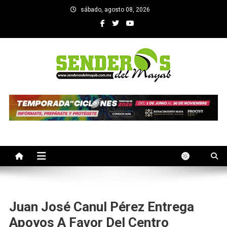
Saltar
sábado, agosto 08, 2026
al
contenido
SENDEROS DEL MAYAB
El medio informativo de Yucatan
Juan José Canul Pérez Entrega
Apoyos A Favor Del Centro