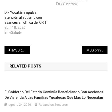
En «Yucatan»
DIF Yucatán impulsa
atención al autismo con
avances en clínica del CRIT
abril 18, 2026
En «Salud»
Navegación
IMSS cuenta con atención médica integral para tratar la Depresión
IMSS brinda tratamiento integral a personas que han intentado suicidarse
de
RELATED POSTS
entradas
El Gobierno Del Estado Continúa Beneficiando Con Acciones
De Vivienda A Las Familias Yucatecas Que Más Lo Necesitan
agosto 24, 2020
Redaccion Senderos