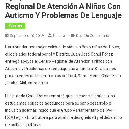
Regional De Atención A Niños Con
Autismo Y Problemas De Lenguaje
Yucatan
Edicion
En
Septiembre 10, 2019
Deja Un Comentario
Juan
Para brindar una mejor calidad de vida a niños y niñas de Tekax,
José
el legislador federal por el V Distrito, Juan José Canul Pérez
Canul
entregó apoyos al Centro Regional de Atención a Niños con
Pérez
Autismo y Problemas de Lenguaje que atiende a 81 alumnos
Entrega
Apoyos
provenientes de los municipios de Ticul, Santa Elena, Oxkutzcab
A
,Teabo, Akil, entre otros.
Favor
Del
El diputado Canul Pérez remarcó que es esencial darles a los
Centro
estudiantes espacios adecuados para su sano desarrollo e
Regional
inclusión además indicó que el Grupo Parlamentario del PRI –
De
LXIV Legislatura trabaja para abatir la desigualdad y el desarrollo
Atención
de políticas públicas.
A