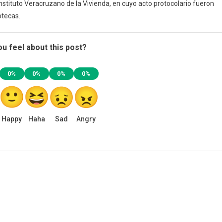
Instituto Veracruzano de la Vivienda, en cuyo acto protocolario fueron
otecas.
u feel about this post?
0%
0%
0%
0%
Happy
Haha
Sad
Angry