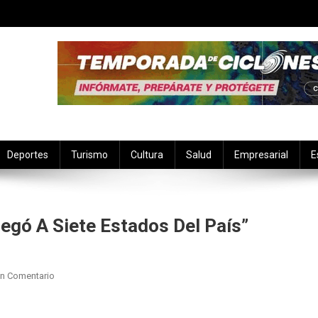
Deportes
Turismo
Cultura
Salud
Empresarial
E
legó A Siete Estados Del País”
En
Un Comentario
“La
Caravana