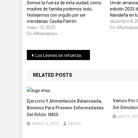
Somos la fuerza de esta ciudad, como
Umán arranca 
madres de familia podemos todo,
edición 2025 
festejemos con orgullo por ser
Navideña en t
meridanas: Cecilia Patrón
diciembre 8, 
mayo 10, 2025
En «Municipio
En «Municipios»
Navegación
Los Leones se refuerzan con Yadir Drake, Gilberto Carrera y Adrían Rodríguez.
de
RELATED POSTS
entradas
Vamos Por U
Ejercicio Y Alimentación Balanceada,
Sin Simulac
Binomio Para Prevenir Enfermedades
Del Riñón: IMSS
julio 11, 20
marzo 13, 2020
Edicion