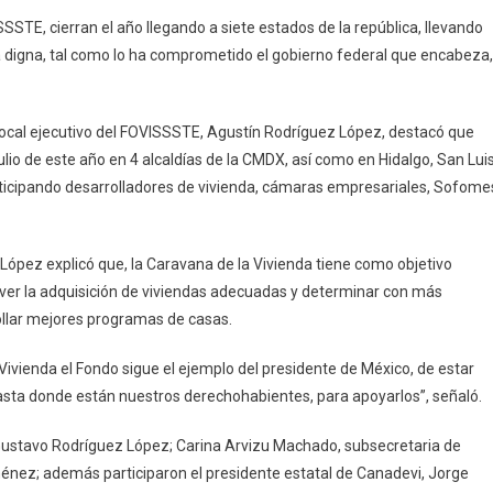
De
STE, cierran el año llegando a siete estados de la república, llevando
La
 digna, tal como lo ha comprometido el gobierno federal que encabeza,
Vivienda
Llegó
A
vocal ejecutivo del FOVISSSTE, Agustín Rodríguez López, destacó que
Siete
julio de este año en 4 alcaldías de la CMDX, así como en Hidalgo, San Lui
Estados
rticipando desarrolladores de vivienda, cámaras empresariales, Sofome
Del
País”
 López explicó que, la Caravana de la Vivienda tiene como objetivo
mover la adquisición de viviendas adecuadas y determinar con más
ollar mejores programas de casas.
 Vivienda el Fondo sigue el ejemplo del presidente de México, de estar
 hasta donde están nuestros derechohabientes, para apoyarlos”, señaló.
n Gustavo Rodríguez López; Carina Arvizu Machado, subsecretaria de
ménez; además participaron el presidente estatal de Canadevi, Jorge