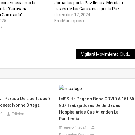
con entusiasmo la
Jornadas por la Paz llega a Mérida a
de la “Caravana
través de las Caravanas por la Paz
u Comisaría”
diciembre 17, 2024
2025
En «Municipios»
s»
Vigilará Movimiento Ciudadano correcta aplicación del presupuesto Estatal.
n Partido De Libertades Y
IMSS Ha Pagado Bono COVID A 161 Mi
iones: Ivonne Ortega
807 Trabajadores De Unidades
Hospitalarias Que Atienden La
19
Edicion
Pandemia
enero 4, 2021
Redaccion Senderos