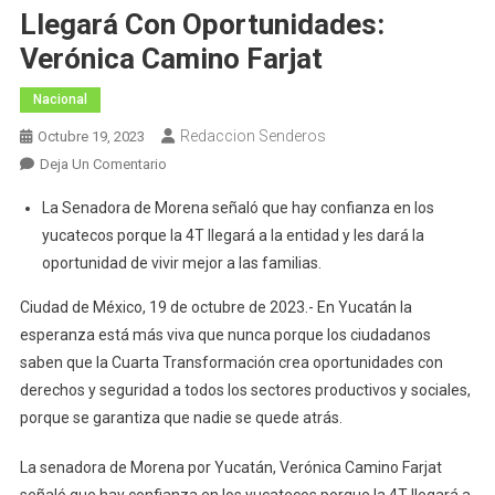
Llegará Con Oportunidades:
Verónica Camino Farjat
Nacional
Redaccion Senderos
Octubre 19, 2023
En
Deja Un Comentario
La
La Senadora de Morena señaló que hay confianza en los
Esperanza
yucatecos porque la 4T llegará a la entidad y les dará la
En
oportunidad de vivir mejor a las familias.
Yucatán
Esta
Ciudad de México, 19 de octubre de 2023.- En Yucatán la
Más
esperanza está más viva que nunca porque los ciudadanos
Viva
saben que la Cuarta Transformación crea oportunidades con
Y
derechos y seguridad a todos los sectores productivos y sociales,
La
porque se garantiza que nadie se quede atrás.
Cuarta
Transformación
La senadora de Morena por Yucatán, Verónica Camino Farjat
Llegará
Con
señaló que hay confianza en los yucatecos porque la 4T llegará a