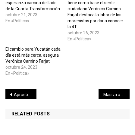
esperanza camina del lado
tiene como base el sentir
de la Cuarta Transformación
ciudadano.Verónica Camino
octubre 21, 2023
Farjat destaca la labor de los
En «Política»
morenistas por dar a conocer
la 4T
octubre 26, 2023
En «Política»
El cambio para Yucatán cada
día está más cerca, asegura
Verónica Camino Farjat
octubre 24, 2023
En «Política»
Navegación
Aprueban en comisión la renuncia de Mario Can Marín como Auditor Superior del Estado
Masiva asistencia canina en el Festival de las Ánimas, este 29 de octubre
de
RELATED POSTS
entradas