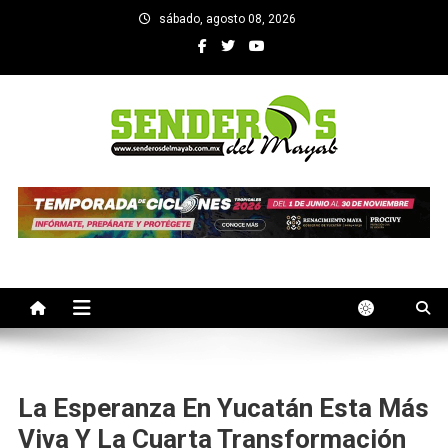
Saltar
sábado, agosto 08, 2026
al
contenido
SENDEROS DEL MAYAB
El medio informativo de Yucatan
La Esperanza En Yucatán Esta Más
Viva Y La Cuarta Transformación