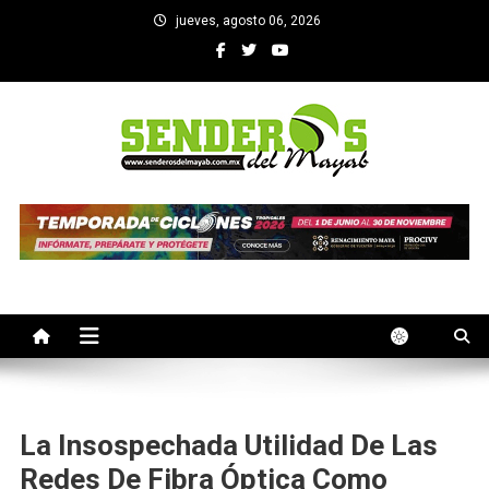
Saltar
jueves, agosto 06, 2026
al
contenido
SENDEROS DEL MAYAB
El medio informativo de Yucatan
La Insospechada Utilidad De Las
Redes De Fibra Óptica Como