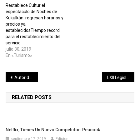
Restablece Cultur el
espectáculo de Noches de
Kukulkán: regresan horarios y
precios ya
establecidosTiempo récord
para el restablecimiento del
servicio
julio 30, 2019
En «Turismo»
Navegación
Autoridades deportivas y gubernamentales avalan al máximo evento motor del sureste de México
LXII Legislatura designa integrantes para comisión de reconocimiento a la Excelencia Docente
de
RELATED POSTS
entradas
Netflix, Tienes Un Nuevo Competidor: Peacock
septiembre 17, 2019
Edicion