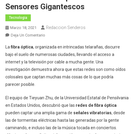
Sensores Gigantescos
Tecnologia
Redaccion Senderos
Marzo 18, 2021
En
Deja Un Comentario
La
La
fibra óptica
, organizada en intrincadas telarañas, discurre
Insospechada
bajo el suelo de numerosas ciudades, llevando el acceso a
Utilidad
internet y la televisión por cable a mucha gente. Una
De
investigación demuestra ahora que estas redes son como oídos
Las
Redes
colosales que captan muchas más cosas de lo que podría
De
parecer posible.
Fibra
Óptica
El equipo de Tieyuan Zhu, de la Universidad Estatal de Pensilvania
Como
en Estados Unidos, descubrió que las
redes de fibra óptica
Sensores
pueden captar una amplia gama de
señales vibratorias
, desde
Gigantescos
las de tormentas eléctricas hasta las generadas por la gente
caminando, e incluso las de la música tocada en conciertos.