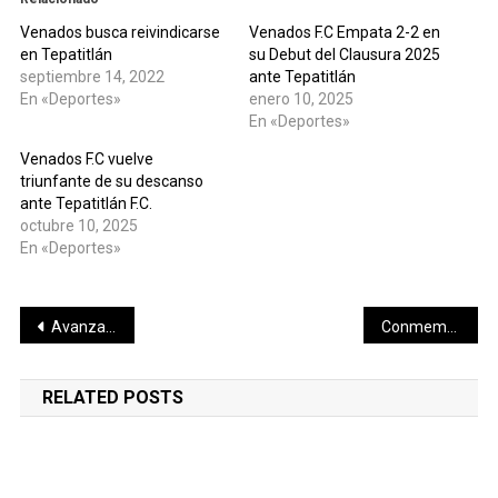
Venados busca reivindicarse
Venados F.C Empata 2-2 en
en Tepatitlán
su Debut del Clausura 2025
septiembre 14, 2022
ante Tepatitlán
En «Deportes»
enero 10, 2025
En «Deportes»
Venados F.C vuelve
triunfante de su descanso
ante Tepatitlán F.C.
octubre 10, 2025
En «Deportes»
Navegación
Avanza obra estratégica del Puerto de Altura de Progreso
Conmemoración del 37 Aniversario de la CONAGUA
de
RELATED POSTS
entradas