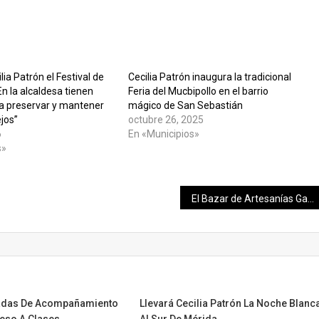
ia Patrón el Festival de
Cecilia Patrón inaugura la tradicional
En la alcaldesa tienen
Feria del Mucbipollo en el barrio
ra preservar y mantener
mágico de San Sebastián
jos”
octubre 26, 2025
6
En «Municipios»
s»
El Bazar de Artesanías García Rejón reabrirá al público este lunes
gadas De Acompañamiento
Llevará Cecilia Patrón La Noche Blanc