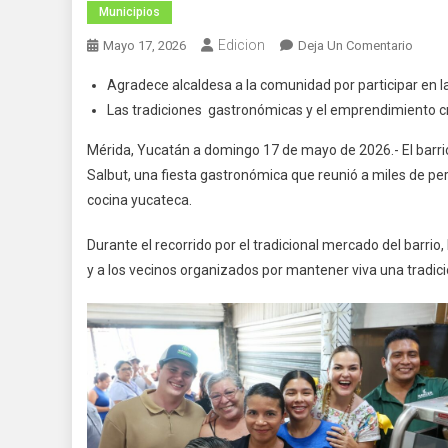
Municipios
Edicion
En
Mayo 17, 2026
Deja Un Comentario
La
Agradece alcaldesa a la comunidad por participar en la 
Tradic
Las tradiciones gastronómicas y el emprendimiento cre
De
La
Mérida, Yucatán a domingo 17 de mayo de 2026.- El barrio
Cocin
Salbut, una fiesta gastronómica que reunió a miles de per
Yucat
cocina yucateca.
Vive
En
Durante el recorrido por el tradicional mercado del barrio
Cada
y a los vecinos organizados por mantener viva una tradici
Mesa
Merid
Cecili
Patró