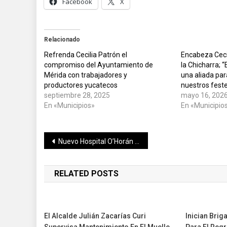
Facebook
X
Relacionado
Refrenda Cecilia Patrón el
Encabeza Cecil
compromiso del Ayuntamiento de
la Chicharra; “
Mérida con trabajadores y
una aliada pa
productores yucatecos
nuestros feste
septiembre 28, 2025
mayo 16, 202
En «Municipios»
En «Municipio
Navegación
Nuevo Hospital O’Horán transforma salud en Yucatán con tecnología de vanguardia y atención gratuita
de
RELATED POSTS
entradas
El Alcalde Julián Zacarías Curi
Inician Bri