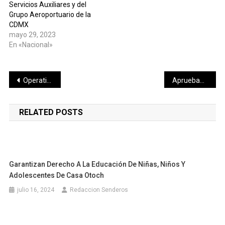
Servicios Auxiliares y del
Grupo Aeroportuario de la
CDMX
mayo 29, 2023
En «Nacional»
Navegación
Operativo de la Policía Municipal de Mérida para garantizar la seguridad de los antorchistas
Aprueban en comisión Paquete Fiscal Estatal 2020
de
RELATED POSTS
entradas
Garantizan Derecho A La Educación De Niñas, Niños Y
Adolescentes De Casa Otoch
julio 16, 2024
Redaccion Senderos