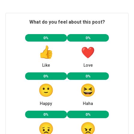
What do you feel about this post?
0%
0%
Like
Love
0%
0%
Happy
Haha
0%
0%