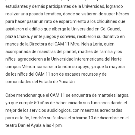
Del
estudiantes y demás participantes de la Universidad, logrando
Centro
realizar una posada temática, donde se vistieron de super héroes
De
para hacer pasar un rato de esparcimiento a los chiquitines que
Atención
asistieron al edificio que alberga la Universidad en Cd. Caucel,
Múltiple
Cam
plaza Chaká, y ente juegos y convivio, recibieron su donativo en
11
manos de la Directora del CAM 11 Mtra. Nelsa Loria, quien
Audiológico
acompañada de maestras del plantel, madres de familia y los
niños, agradecieron a la Universidad Interamericana del Norte
campus Mérida. sumarse a brindar su apoyo, ya que la mayoría
de los niños del CAM 11 son de escasos recursos y de
comunidades del Estado de Yucatán.
Cabe mencionar que el CAM 11 se encuentra de manteles largos,
ya que cumple 50 años de haber iniciado sus funciones dando el
mejor de los servicios audiológicos, con maestras acreditadas
para este fin, tendrán su festival el próximo 10 de diciembre en el
teatro Daniel Ayala a las 4 pm.