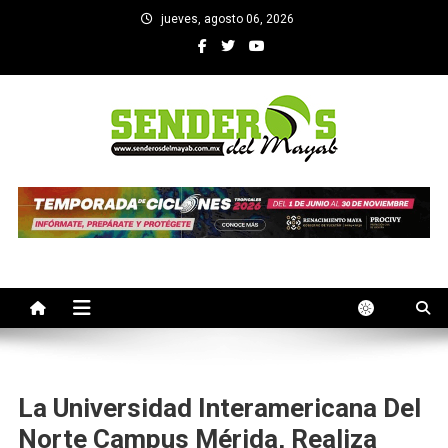
Saltar
jueves, agosto 06, 2026
al
contenido
SENDEROS DEL MAYAB
El medio informativo de Yucatan
La Universidad Interamericana Del
Norte Campus Mérida, Realiza