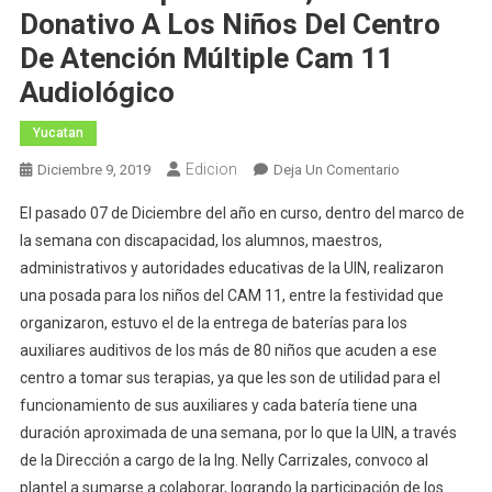
Donativo A Los Niños Del Centro
De Atención Múltiple Cam 11
Audiológico
Yucatan
Edicion
En
Diciembre 9, 2019
Deja Un Comentario
La
El pasado 07 de Diciembre del año en curso, dentro del marco de
Universidad
la semana con discapacidad, los alumnos, maestros,
Interamericana
administrativos y autoridades educativas de la UIN, realizaron
Del
una posada para los niños del CAM 11, entre la festividad que
Norte
Campus
organizaron, estuvo el de la entrega de baterías para los
Mérida,
auxiliares auditivos de los más de 80 niños que acuden a ese
Realiza
centro a tomar sus terapias, ya que les son de utilidad para el
Donativo
funcionamiento de sus auxiliares y cada batería tiene una
A
duración aproximada de una semana, por lo que la UIN, a través
Los
de la Dirección a cargo de la Ing. Nelly Carrizales, convoco al
Niños
plantel a sumarse a colaborar, logrando la participación de los