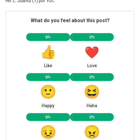
HR: L. Juárez (1) por YUC
What do you feel about this post?
0%
0%
Like
Love
0%
0%
Happy
Haha
0%
0%