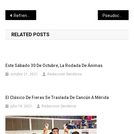
Navegación
Refrenda Congreso compromiso de seguir construyendo acuerdos en pro de los quintanarroenses
Pseudocélulas artificiales que tragan, procesan y expelen material
de
RELATED POSTS
entradas
Este Sábado 30 De Octubre, La Rodada De Ánimas
octubre 21, 2021
Redaccion Senderos
El Clásico De Fieras Se Traslada De Cancún A Mérida
julio 18, 2021
Redaccion Senderos