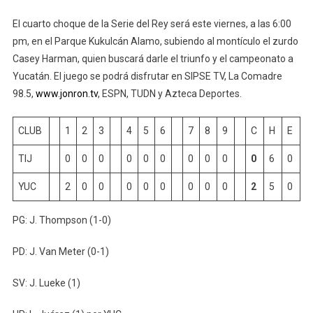
El cuarto choque de la Serie del Rey será este viernes, a las 6:00
pm, en el Parque Kukulcán Alamo, subiendo al montículo el zurdo
Casey Harman, quien buscará darle el triunfo y el campeonato a
Yucatán. El juego se podrá disfrutar en SIPSE TV, La Comadre
98.5,
www.jonron.tv
, ESPN, TUDN y Azteca Deportes.
CLUB
1
2
3
4
5
6
7
8
9
C
H
E
TIJ
0
0
0
0
0
0
0
0
0
0
6
0
YUC
2
0
0
0
0
0
0
0
0
2
5
0
PG: J. Thompson (1-0)
PD: J. Van Meter (0-1)
SV: J. Lueke (1)