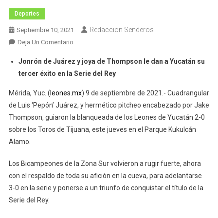
Deportes
Redaccion Senderos
Septiembre 10, 2021
En
Deja Un Comentario
¡Leones
Jonrón de Juárez y joya de Thompson le dan a Yucatán su
Se
tercer éxito en la Serie del Rey
Pone
A
Mérida, Yuc. (
leones.mx
) 9 de septiembre de 2021.- Cuadrangular
Un
de Luis ‘Pepón’ Juárez, y hermético pitcheo encabezado por Jake
Triunfo
Thompson, guiaron la blanqueada de los Leones de Yucatán 2-0
De
sobre los Toros de Tijuana, este jueves en el Parque Kukulcán
La
Alamo.
Corona!
Los Bicampeones de la Zona Sur volvieron a rugir fuerte, ahora
con el respaldo de toda su afición en la cueva, para adelantarse
3-0 en la serie y ponerse a un triunfo de conquistar el título de la
Serie del Rey.