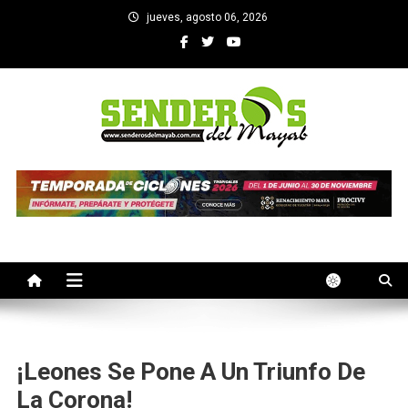
Saltar
jueves, agosto 06, 2026
al
contenido
SENDEROS DEL MAYAB
El medio informativo de Yucatan
¡Leones Se Pone A Un Triunfo De
La Corona!