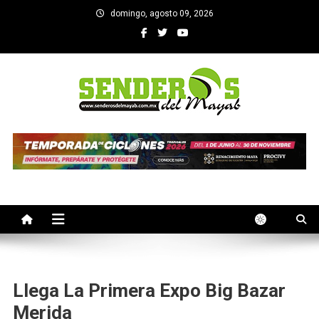
Saltar
domingo, agosto 09, 2026
al
contenido
SENDEROS DEL MAYAB
El medio informativo de Yucatan
Llega La Primera Expo Big Bazar
Merida