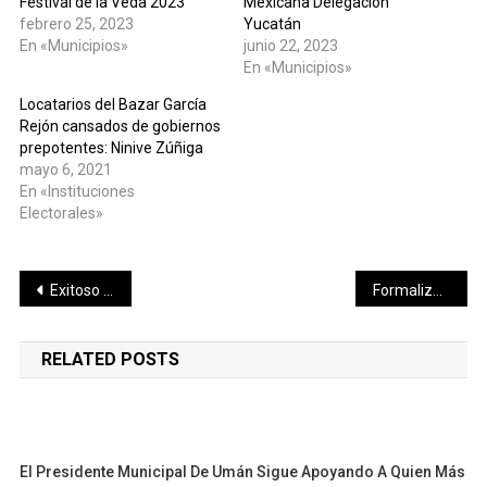
Festival de la Veda 2023
Mexicana Delegación
febrero 25, 2023
Yucatán
En «Municipios»
junio 22, 2023
En «Municipios»
Locatarios del Bazar García
Rejón cansados de gobiernos
prepotentes: Ninive Zúñiga
mayo 6, 2021
En «Instituciones
Electorales»
Navegación
Exitoso test de Salvador de Alba Jr. en Indy Lights, con el Andretti Autosport
Formaliza SCT entrega para operación, conservación y mantenimiento de 12 kilómetros adicionales de la carretera Mérida – Chetumal
de
RELATED POSTS
entradas
El Presidente Municipal De Umán Sigue Apoyando A Quien Más