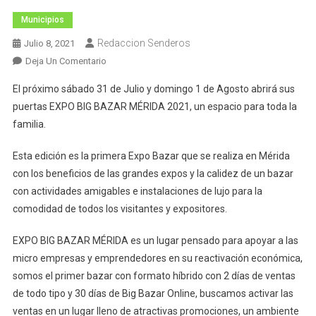
Municipios
Redaccion Senderos
Julio 8, 2021
En
Deja Un Comentario
Llega
El próximo sábado 31 de Julio y domingo 1 de Agosto abrirá sus
La
puertas EXPO BIG BAZAR MÉRIDA 2021, un espacio para toda la
Primera
familia.
Expo
Big
Esta edición es la primera Expo Bazar que se realiza en Mérida
Bazar
con los beneficios de las grandes expos y la calidez de un bazar
Merida
con actividades amigables e instalaciones de lujo para la
comodidad de todos los visitantes y expositores.
EXPO BIG BAZAR MÉRIDA es un lugar pensado para apoyar a las
micro empresas y emprendedores en su reactivación económica,
somos el primer bazar con formato híbrido con 2 días de ventas
de todo tipo y 30 días de Big Bazar Online, buscamos activar las
ventas en un lugar lleno de atractivas promociones, un ambiente