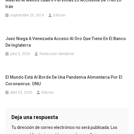
Mueren Al Menos Cuatro Personas En Accidente De Tren En
Irán
septiembre 25, 2019
Edicion
Juez Niega A Venezuela Acceso Al Oro Que Tiene En El Banco
De Inglaterra
julio 2, 2020
Redaccion Senderos
El Mundo Está Al Borde De Una Pandemia Alimentaria Por El
Coronavirus: ONU
abril 22, 2020
Edicion
Deja una respuesta
Tu dirección de correo electrónico no será publicada.
Los