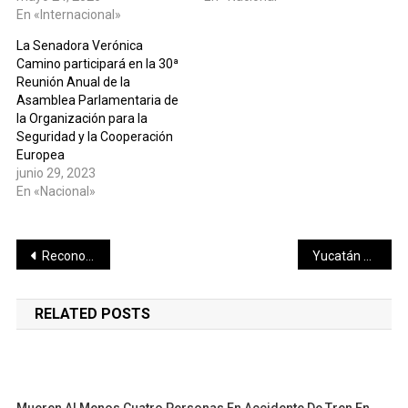
En «Internacional»
La Senadora Verónica
Camino participará en la 30ª
Reunión Anual de la
Asamblea Parlamentaria de
la Organización para la
Seguridad y la Cooperación
Europea
junio 29, 2023
En «Nacional»
Navegación
Reconoce Cecilia Patrón el trabajo de los acreditados de Micromer; “Cumplir con su palabra nos permite dar más apoyos a más emprendedores”
Yucatán suma plata en canotaje durante la Olimpiada Nacional
de
RELATED POSTS
entradas