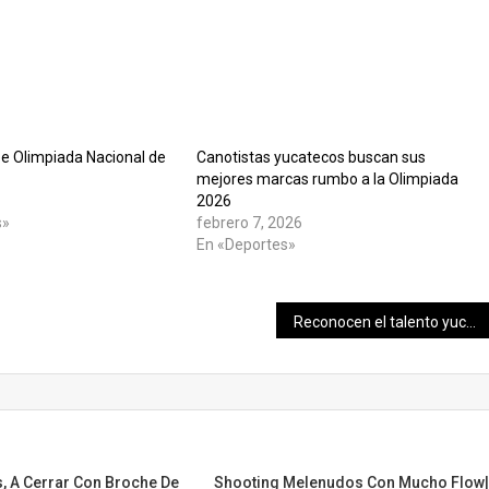
be Olimpiada Nacional de
Canotistas yucatecos buscan sus
mejores marcas rumbo a la Olimpiada
2026
s»
febrero 7, 2026
En «Deportes»
Reconocen el talento yucateco en la Olimpiada Mexicana de Matemáticas 2026
, A Cerrar Con Broche De
Shooting Melenudos Con Mucho Flow