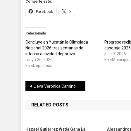
Comparte esto:
Facebook
X
Relacionado
Concluye en Yucatán la Olimpiada
Progreso reci
Nacional 2026 tras semanas de
canotaje 2025
intensa actividad deportiva
julio 9, 2025
mayo 25, 2026
En «Municipio
En «Deportes»
Navegación
Lleva Verónica Camino agenda de seguridad y empleo a ParlAmericas
de
RELATED POSTS
entradas
Hazael Gutiérrez Watla Gana La
Alessandros