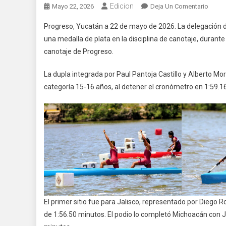
Edicion
En
Mayo 22, 2026
Deja Un Comentario
Yucat
Progreso, Yucatán a 22 de mayo de 2026. La delegación de
Suma
una medalla de plata en la disciplina de canotaje, duran
Plata
canotaje de Progreso.
En
Canot
La dupla integrada por Paul Pantoja Castillo y Alberto Mo
Duran
categoría 15-16 años, al detener el cronómetro en 1:59.16
La
Olimp
Nacio
El primer sitio fue para Jalisco, representado por Diego
de 1:56.50 minutos. El podio lo completó Michoacán con 