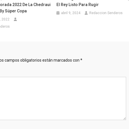
orada 2022 De La Chedraui
El Rey Listo Para Rugir
 By Súper Copa
abril 9, 2024
Redaccion Senderos
, 2022
nderos
os campos obligatorios están marcados con
*