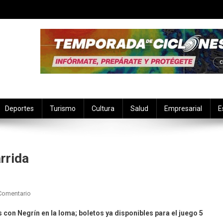
Deportes
Turismo
Cultura
Salud
Empresarial
E
rrida
En
Comentario
Los
 con Negrín en la loma; boletos ya disponibles para el juego 5
Diablos