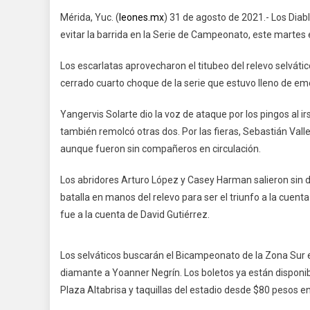
Mérida, Yuc. (
leones.mx
) 31 de agosto de 2021.- Los Diab
evitar la barrida en la Serie de Campeonato, este martes
Los escarlatas aprovecharon el titubeo del relevo selváti
cerrado cuarto choque de la serie que estuvo lleno de e
Yangervis Solarte dio la voz de ataque por los pingos al 
también remolcó otras dos. Por las fieras, Sebastián Valle
aunque fueron sin compañeros en circulación.
Los abridores Arturo López y Casey Harman salieron sin d
batalla en manos del relevo para ser el triunfo a la cu
fue a la cuenta de David Gutiérrez.
Los selváticos buscarán el Bicampeonato de la Zona Sur e
diamante a Yoanner Negrín. Los boletos ya están disponi
Plaza Altabrisa y taquillas del estadio desde $80 pesos 