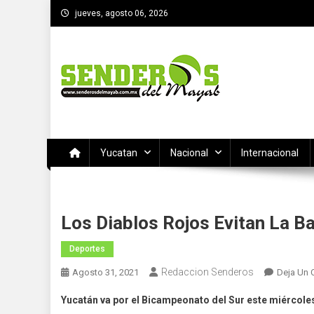
Saltar
jueves, agosto 06, 2026
al
contenido
SENDEROS DEL MAYAB
El medio informativo de Yucatan
Yucatan
Nacional
Internacional
Los Diablos Rojos Evitan La Ba
Deportes
Redaccion Senderos
Agosto 31, 2021
Deja Un 
Yucatán va por el Bicampeonato del Sur este miércoles