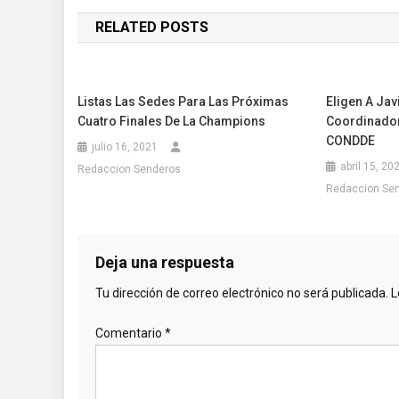
de
RELATED POSTS
entradas
Listas Las Sedes Para Las Próximas
Eligen A Ja
Cuatro Finales De La Champions
Coordinador 
CONDDE
julio 16, 2021
abril 15, 20
Redaccion Senderos
Redaccion Se
Deja una respuesta
Tu dirección de correo electrónico no será publicada.
L
Comentario
*