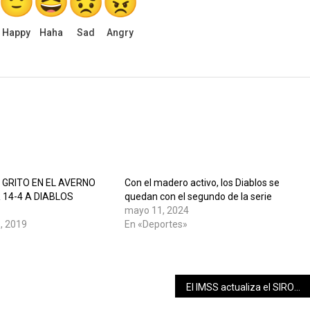
Happy
Haha
Sad
Angry
 GRITO EN EL AVERNO
Con el madero activo, los Diablos se
 14-4 A DIABLOS
quedan con el segundo de la serie
mayo 11, 2024
, 2019
En «Deportes»
»
El IMSS actualiza el SIROC (Servicio Integral de Registro de Obras de Construcción) en materia de Subcontratación de obras especializadas