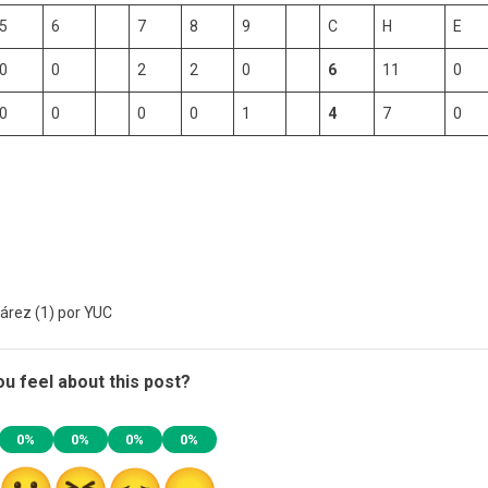
5
6
7
8
9
C
H
E
0
0
2
2
0
6
11
0
0
0
0
0
1
4
7
0
Juárez (1) por YUC
u feel about this post?
0%
0%
0%
0%