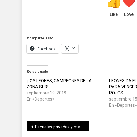
Like
Love
Comparte esto:
Facebook
X
Relacionado
¡LOS LEONES, CAMPEONES DE LA
LEONES DA EL
ZONA SUR!
PARA VENCER
septiembre 19, 2019
ROJOS
En «Deportes»
septiembre 15
En «Deportes
Navegación
Escuelas privadas y maestros continúan apoyando el regreso a clases