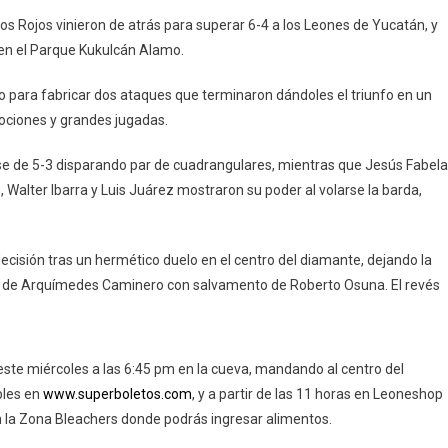
Rojos
los Rojos vinieron de atrás para superar 6-4 a los Leones de Yucatán, y
Evitan
 en el Parque Kukulcán Alamo.
La
Barrida
co para fabricar dos ataques que terminaron dándoles el triunfo en un
mociones y grandes jugadas.
irse de 5-3 disparando par de cuadrangulares, mientras que Jesús Fabela
, Walter Ibarra y Luis Juárez mostraron su poder al volarse la barda,
ecisión tras un hermético duelo en el centro del diamante, dejando la
enta de Arquímedes Caminero con salvamento de Roberto Osuna. El revés
ste miércoles a las 6:45 pm en la cueva, mandando al centro del
bles en
www.superboletos.com
, y a partir de las 11 horas en Leoneshop
en la Zona Bleachers donde podrás ingresar alimentos.