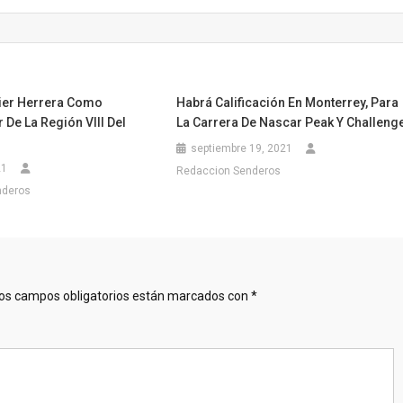
vier Herrera Como
Habrá Calificación En Monterrey, Para
De La Región VIII Del
La Carrera De Nascar Peak Y Challeng
septiembre 19, 2021
21
Redaccion Senderos
nderos
os campos obligatorios están marcados con
*