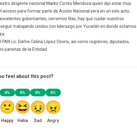
nuestro dirigente nacional Marko Cortés Mendoza quien dijo estar muy
ntes
 acceso para formar parte de Acción Nacional será en un solo acto;
tas
celentes gobernantes, cerremos filas, hay que cuidar nuestros
s, seguir trabajando unidos con liderazgo por Yucatán en donde estamos
en
za.
 PAN Lic. Dafne Celina López Osorio, así como regidores, diputados,
nte
s panistas de la Entidad.
nal
o
s
oza.
u feel about this post?
0%
0%
0%
0%
Happy
Haha
Sad
Angry