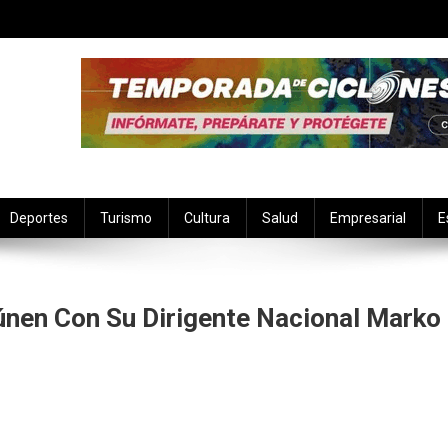
Deportes
Turismo
Cultura
Salud
Empresarial
E
únen Con Su Dirigente Nacional Marko