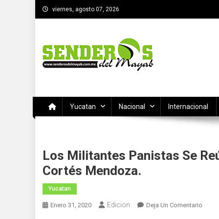
Saltar
viernes, agosto 07, 2026
al
contenido
SENDEROS DEL MAYAB
El medio informativo de Yucatan
Yucatan
Nacional
Internacional
Los Militantes Panistas Se Re
Cortés Mendoza.
Yucatan
Edicion
En
Enero 31, 2020
Deja Un Comentario
Los