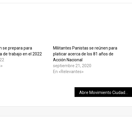
n se prepara para
Militantes Panistas se reúnen para
 de trabajo en el 2022
platicar acerca de los 81 años de
022
Acción Nacional
s»
septiembre 21, 2020
En «Relevantes»
Abre Movimiento Ciudadano comunicación directa con yucatecos para juntos escudriñar glosa del informe.