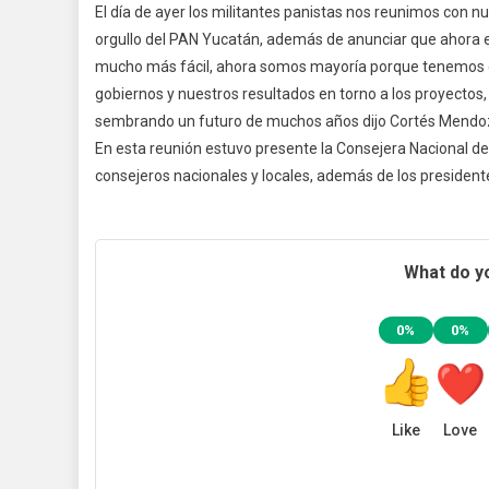
El día de ayer los militantes panistas nos reunimos con 
Milita
orgullo del PAN Yucatán, además de anunciar que ahora el
Panis
mucho más fácil, ahora somos mayoría porque tenemos ex
Se
gobiernos y nuestros resultados en torno a los proyecto
Reún
Con
sembrando un futuro de muchos años dijo Cortés Mendo
Su
En esta reunión estuvo presente la Consejera Nacional del
Dirige
consejeros nacionales y locales, además de los presidente
Nacio
Mark
Corté
Mend
What do yo
0%
0%
Like
Love