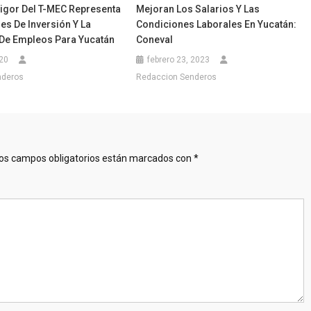
Vigor Del T-MEC Representa
Mejoran Los Salarios Y Las
es De Inversión Y La
Condiciones Laborales En Yucatán:
De Empleos Para Yucatán
Coneval
020
febrero 23, 2023
nderos
Redaccion Senderos
os campos obligatorios están marcados con
*