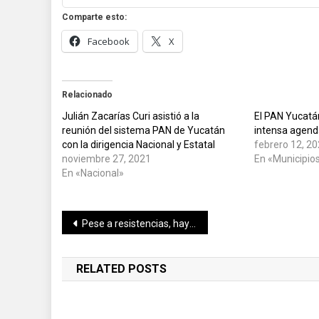
Comparte esto:
Facebook
X
Relacionado
Julián Zacarías Curi asistió a la
El PAN Yucatá
reunión del sistema PAN de Yucatán
intensa agenda
con la dirigencia Nacional y Estatal
febrero 12, 2
noviembre 27, 2021
En «Municipio
En «Nacional»
Navegación
Pese a resistencias, hay que apoyar el nuevo modelo de salud para brindar más y mejores servicios médicos: Zoé Robledo
de
RELATED POSTS
entradas