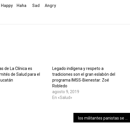
Happy
Haha
Sad
Angry
as de La Clínica es
Legado indígena y respeto a
mités de Salud para el
tradiciones son el gran eslabón del
Yucatán
programa IMSS-Bienestar: Zoé
Robledo
agosto 9, 2019
En «Salud»
los militantes panistas se reúnen con su dirigente nacional Marko Cortés Mendoza.