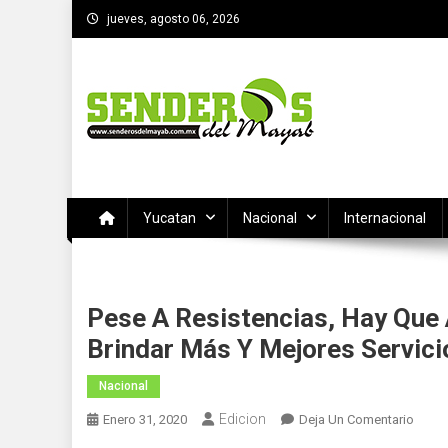
Saltar
jueves, agosto 06, 2026
al
contenido
SENDEROS DEL MAYAB
El medio informativo de Yucatan
Yucatan
Nacional
Internacional
Pese A Resistencias, Hay Que
Brindar Más Y Mejores Servic
Nacional
Edicion
En
Enero 31, 2020
Deja Un Comentario
Pese