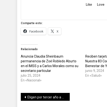
Like
Love
Comparte esto:
Facebook
X
Relacionado
Anuncia Claudia Sheinbaum
Reciben tarjet
permanencia de Zoé Robledo Aburto
Nuestra 83 Co
en el IMSS y a Carlos Morales como su
Bienestar de 
secretario particular
junio 9, 2024
julio 25, 2024
En «Salud»
En «Nacional»
Navegación
Eligen por tercer año a Michel Salum como presidente de Canaco Mérida.
de