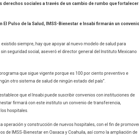
os derechos sociales a través de un cambio de rumbo que fortalece
tencias,
en El Pulso de la Salud, IMSS-Bienestar e Insabi firmarán un conveni
r
ha existido siempre, hay que apoyar al nuevo modelo de salud para
o
in seguridad social, aseveró el director general del Instituto Mexicano
lo
programa que sigue vigente porque es 100 por ciento preventivo e
ngún otro sistema de salud de ningún estado del país”.
ar
stablece que el Insabi puede suscribir convenios con instituciones de
enestar firmará con este instituto un convenio de transferencia,
es
los hospitales.
cios
os:
la operación y construcción de nuevos hospitales, con el fin de promove
cios de IMSS-Bienestar en Oaxaca y Coahuila, así como la ampliación de
edo