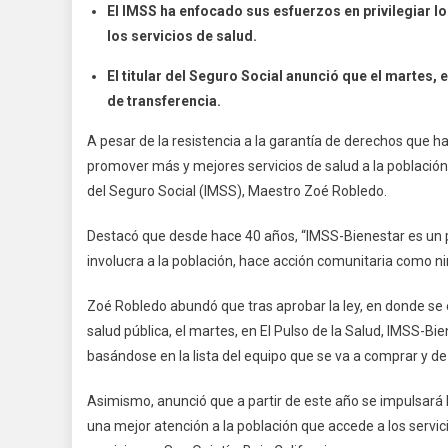
El IMSS ha enfocado sus esfuerzos en privilegiar l
A
los servicios de salud.
Resis
Hay
El titular del Seguro Social anunció que el martes, 
Que
de transferencia.
Apoya
El
A pesar de la resistencia a la garantía de derechos que 
Nuev
promover más y mejores servicios de salud a la población s
Mode
del Seguro Social (IMSS), Maestro Zoé Robledo.
De
Salud
Destacó que desde hace 40 años, “IMSS-Bienestar es un 
Para
involucra a la población, hace acción comunitaria como ni
Brind
Más
Zoé Robledo abundó que tras aprobar la ley, en donde se e
Y
salud pública, el martes, en El Pulso de la Salud, IMSS-Bi
Mejor
basándose en la lista del equipo que se va a comprar y de 
Servi
Médic
Asimismo, anunció que a partir de este año se impulsará 
Zoé
una mejor atención a la población que accede a los servi
Robl