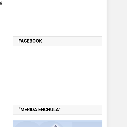
rá
o
FACEBOOK
“MERIDA ENCHULA”
r