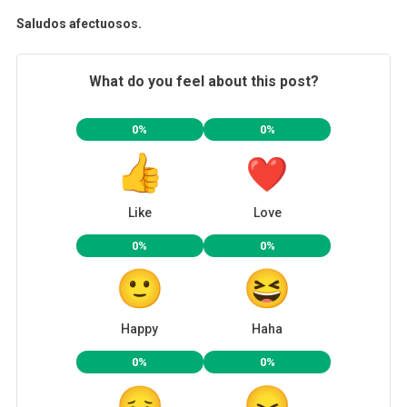
Saludos afectuosos.
What do you feel about this post?
0%
0%
Like
Love
0%
0%
Happy
Haha
0%
0%