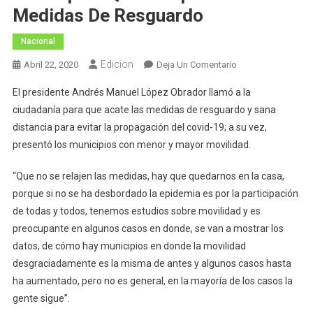
Medidas De Resguardo
Nacional
Edicion
En
Abril 22, 2020
Deja Un Comentario
Muestra
El presidente Andrés Manuel López Obrador llamó a la
AMLO
ciudadanía para que acate las medidas de resguardo y sana
Estados
distancia para evitar la propagación del covid-19; a su vez,
Y
presentó los municipios con menor y mayor movilidad.
Municipios
Que
“Que no se relajen las medidas, hay que quedarnos en la casa,
Cumplen
Con
porque si no se ha desbordado la epidemia es por la participación
Medidas
de todas y todos, tenemos estudios sobre movilidad y es
De
preocupante en algunos casos en donde, se van a mostrar los
Resguardo
datos, de cómo hay municipios en donde la movilidad
desgraciadamente es la misma de antes y algunos casos hasta
ha aumentado, pero no es general, en la mayoría de los casos la
gente sigue”.