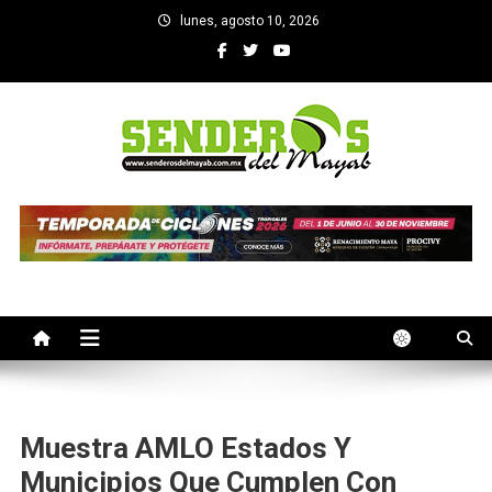
Saltar
lunes, agosto 10, 2026
al
contenido
SENDEROS DEL MAYAB
El medio informativo de Yucatan
Muestra AMLO Estados Y
Municipios Que Cumplen Con