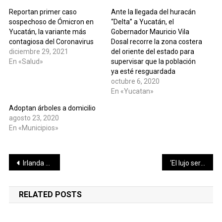
Reportan primer caso
Ante la llegada del huracán
sospechoso de Ómicron en
“Delta” a Yucatán, el
Yucatán, la variante más
Gobernador Mauricio Vila
contagiosa del Coronavirus
Dosal recorre la zona costera
diciembre 29, 2021
del oriente del estado para
En «Salud»
supervisar que la población
ya esté resguardada
octubre 6, 2020
En «Yucatan»
Adoptan árboles a domicilio
agosto 23, 2020
En «Municipios»
Navegación
Irlanda del Norte destituye su técnico ante crisis por coronavirus
‘El lujo será protagonista de la recuperación’ tras la crisis: JC Babin, CEO de Bvlgari
de
RELATED POSTS
entradas