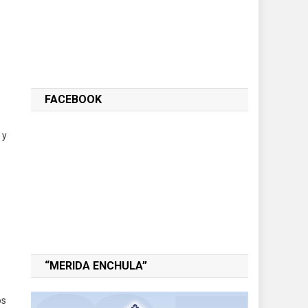
FACEBOOK
 y
“MERIDA ENCHULA”
os