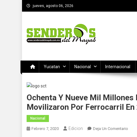
Saltar
jueves, agosto 06, 2026
al
contenido
SENDEROS DEL MAYAB
El medio informativo de Yucatan
Yucatan
Nacional
Internacional
Ochenta Y Nueve Mil Millones
Movilizaron Por Ferrocarril En
Nacional
Edicion
En
Febrero 7, 2020
Deja Un Comentario
Oche