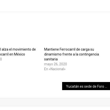
l alza el movimiento de
Mantiene Ferrocarril de carga su
ocarril en México
dinamismo frente a la contingencia
20
sanitaria
mayo 26, 2020
En «Nacional»
Yucatán es sede de Foro Regional de Armonización Legislativa Educativa.