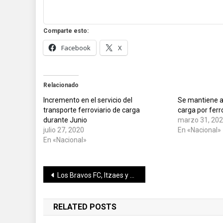
Comparte esto:
Facebook
X
Relacionado
Incremento en el servicio del
Se mantiene a
transporte ferroviario de carga
carga por ferr
durante Junio
marzo 31, 20
julio 27, 2020
En «Nacional»
En «Nacional»
Navegación
Los Bravos FC, Itzaes y Pumas Zona Dorada, con par de títulos cada uno, brillaron en la premiación del Torneo Infantil de Fútbol de la Amistad, en su modalidad de Copa
de
RELATED POSTS
entradas