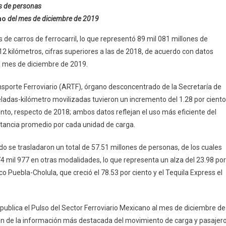
es de personas
no
del mes de diciembre de 2019
e
de carros de ferrocarril, lo que representó 89 mil 081 millones de
ones
2 kilómetros, cifras superiores a las de 2018, de acuerdo con datos
el mes de diciembre de 2019.
ladas-
metro
nsporte Ferroviario (ARTF), órgano desconcentrado de la Secretaría de
ladas-kilómetro movilizadas tuvieron un incremento del 1.28 por ciento
lizaron
ento, respecto de 2018; ambos datos reflejan el uso más eficiente del
stancia promedio por cada unidad de carga.
carril
ado se trasladaron un total de 57.51 millones de personas, de los cuales
.
4 mil 977 en otras modalidades, lo que representa un alza del 23.98 por
co Puebla-Cholula, que creció el 78.53 por ciento y el Tequila Express el
publica el Pulso del Sector Ferroviario Mexicano al mes de diciembre de
ión de la información más destacada del movimiento de carga y pasajer