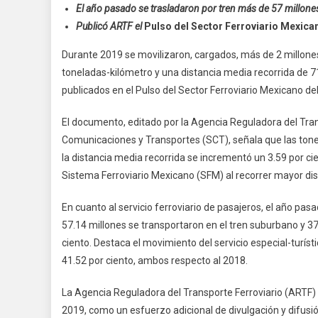
El año pasado se trasladaron por tren más de 57 millon
Y
Publicó ARTF el
Pulso del Sector Ferroviario Mexica
Nuev
Mil
Durante 2019 se movilizaron, cargados, más de 2 millones 
Mill
toneladas-kilómetro y una distancia media recorrida de 71
De
publicados en el Pulso del Sector Ferroviario Mexicano d
Tone
Kiló
El documento, editado por la Agencia Reguladora del Tra
Se
Comunicaciones y Transportes (SCT), señala que las tone
Movi
la distancia media recorrida se incrementó un 3.59 por ci
Por
Sistema Ferroviario Mexicano (SFM) al recorrer mayor di
Ferro
En
En cuanto al servicio ferroviario de pasajeros, el año pas
2019
57.14 millones se transportaron en el tren suburbano y 37
ciento. Destaca el movimiento del servicio especial-turísti
41.52 por ciento, ambos respecto al 2018.
La Agencia Reguladora del Transporte Ferroviario (ARTF) 
2019, como un esfuerzo adicional de divulgación y difus