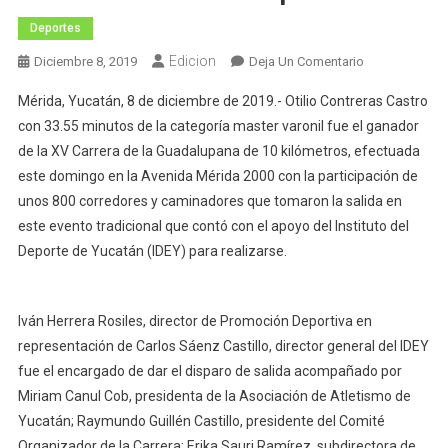
Deportes
Edicion
En
Diciembre 8, 2019
Deja Un Comentario
Otilio
Mérida, Yucatán, 8 de diciembre de 2019.- Otilio Contreras Castro
Contreras
con 33.55 minutos de la categoría master varonil fue el ganador
Se
de la XV Carrera de la Guadalupana de 10 kilómetros, efectuada
Impone
este domingo en la Avenida Mérida 2000 con la participación de
En
La
unos 800 corredores y caminadores que tomaron la salida en
Carrera
este evento tradicional que contó con el apoyo del Instituto del
De
Deporte de Yucatán (IDEY) para realizarse.
La
Guadalupana.
Iván Herrera Rosiles, director de Promoción Deportiva en
representación de Carlos Sáenz Castillo, director general del IDEY
fue el encargado de dar el disparo de salida acompañado por
Miriam Canul Cob, presidenta de la Asociación de Atletismo de
Yucatán; Raymundo Guillén Castillo, presidente del Comité
Organizador de la Carrera; Erika Sauri Ramírez, subdirectora de