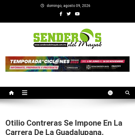
Saltar
domingo, agosto 09, 2026
al
contenido
SENDEROS DEL MAYAB
El medio informativo de Yucatan
Otilio Contreras Se Impone En La
Carrera De La Guadalupana.