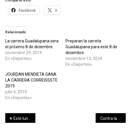
Comparte esto:
Facebook
X
Relacionado
La carrera Guadalupana sera
Preparan la carreta
el próximo 8 de diciembre.
Guadalupana para este 8 de
noviembre 29, 2019
diciembre
En «Deportes»
noviembre 13, 2024
En «Deportes»
JOURDAN MENDIETA GANA
LA CARRERA CORREISSSTE
2019
julio 6, 2019
En «Deportes»
Navegación
Este lunes reabre sus puertas al público “El Corchito”, tras 57 días de impactación por la creciente
Contra la influenza: prevención y vacuna
de