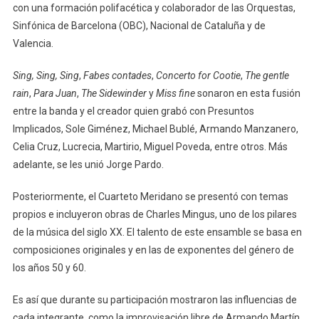
con una formación polifacética y colaborador de las Orquestas,
Sinfónica de Barcelona (OBC), Nacional de Cataluña y de
Valencia.
Sing, Sing, Sing
,
Fabes contades
,
Concerto for Cootie
,
The gentle
rain
,
Para Juan
,
The Sidewinder
y
Miss fine
sonaron en esta fusión
entre la banda y el creador quien grabó con Presuntos
Implicados, Sole Giménez, Michael Bublé, Armando Manzanero,
Celia Cruz, Lucrecia, Martirio, Miguel Poveda, entre otros. Más
adelante, se les unió Jorge Pardo.
Posteriormente, el Cuarteto Meridano se presentó con temas
propios e incluyeron obras de Charles Mingus, uno de los pilares
de la música del siglo XX. El talento de este ensamble se basa en
composiciones originales y en las de exponentes del género de
los años 50 y 60.
Es así que durante su participación mostraron las influencias de
cada integrante, como la improvisación libre de Armando Martín,