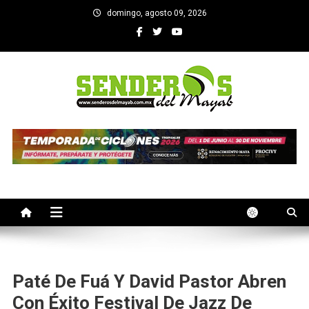
Saltar
domingo, agosto 09, 2026
al
contenido
SENDEROS DEL MAYAB
El medio informativo de Yucatan
Paté De Fuá Y David Pastor Abren
Con Éxito Festival De Jazz De