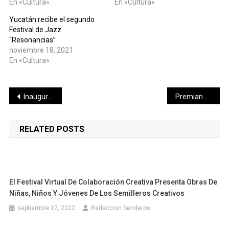
En «Cultura»
En «Cultura»
Yucatán recibe el segundo
Festival de Jazz
“Resonancias”
noviembre 18, 2021
En «Cultura»
Navegación
Inauguran la exposición “30 años de años de algarabía”
Premian a los equipos ganadores del XI campeonato nacional de cachibol
de
RELATED POSTS
entradas
El Festival Virtual De Colaboración Creativa Presenta Obras De
Niñas, Niños Y Jóvenes De Los Semilleros Creativos
septiembre 12, 2022
Redaccion Senderos