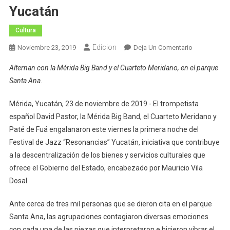
Yucatán
Cultura
Edicion
En
Noviembre 23, 2019
Deja Un Comentario
Paté
Alternan con la Mérida Big Band y el Cuarteto Meridano, en el parque
De
Santa Ana.
Fuá
Y
Mérida, Yucatán, 23 de noviembre de 2019.- El trompetista
David
español David Pastor, la Mérida Big Band, el Cuarteto Meridano y
Pastor
Paté de Fuá engalanaron este viernes la primera noche del
Abren
Con
Festival de Jazz “Resonancias” Yucatán, iniciativa que contribuye
Éxito
a la descentralización de los bienes y servicios culturales que
Festival
ofrece el Gobierno del Estado, encabezado por Mauricio Vila
De
Dosal.
Jazz
De
Ante cerca de tres mil personas que se dieron cita en el parque
Yucatán
Santa Ana, las agrupaciones contagiaron diversas emociones
con cada una de las piezas que interpretaron e hicieron vibrar el