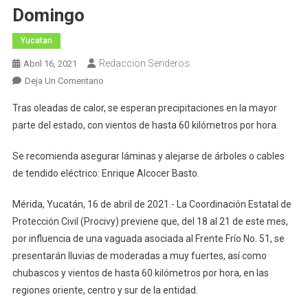
Domingo
Yucatan
Redaccion Senderos
Abril 16, 2021
En
Deja Un Comentario
Procivy
Tras oleadas de calor, se esperan precipitaciones en la mayor
Anuncia
parte del estado, con vientos de hasta 60 kilómetros por hora.
La
Llegada
Se recomienda asegurar láminas y alejarse de árboles o cables
De
de tendido eléctrico: Enrique Alcocer Basto.
Fuertes
Lluvias
Mérida, Yucatán, 16 de abril de 2021.- La Coordinación Estatal de
A
Protección Civil (Procivy) previene que, del 18 al 21 de este mes,
Partir
por influencia de una vaguada asociada al Frente Frío No. 51, se
De
Este
presentarán lluvias de moderadas a muy fuertes, así como
Domingo
chubascos y vientos de hasta 60 kilómetros por hora, en las
regiones oriente, centro y sur de la entidad.