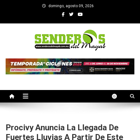
Saltar
domingo, agosto 09, 2026
al
contenido
SENDEROS DEL MAYAB
El medio informativo de Yucatan
Procivy Anuncia La Llegada De
Fuertes Lluvias A Partir De Este