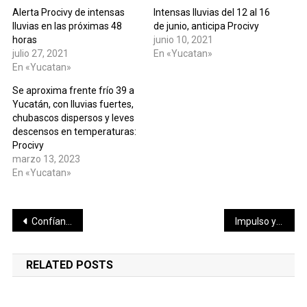
Alerta Procivy de intensas
Intensas lluvias del 12 al 16
lluvias en las próximas 48
de junio, anticipa Procivy
horas
junio 10, 2021
julio 27, 2021
En «Yucatan»
En «Yucatan»
Se aproxima frente frío 39 a
Yucatán, con lluvias fuertes,
chubascos dispersos y leves
descensos en temperaturas:
Procivy
marzo 13, 2023
En «Yucatan»
Navegación
Confían empresarios en tener un segundo semestre con mayor dinámica económica: Canaco Mérida
Impulso y vinculación para las nuevas emprendedoras de negocios por internet ofrece Pablo Gamboa
de
RELATED POSTS
entradas