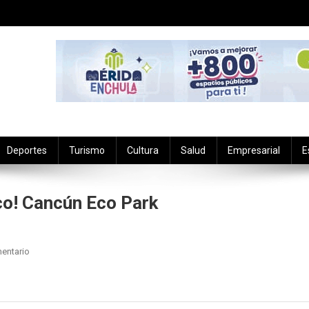
Deportes
Turismo
Cultura
Salud
Empresarial
E
o! Cancún Eco Park
En
entario
#QuédateEnCasa
Xcaret
México!