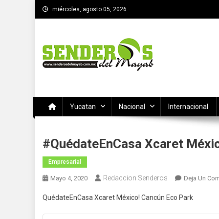
Saltar
miércoles, agosto 05, 2026
al
contenido
SENDEROS DEL MAYAB
El medio informativo de Yucatan
Yucatan
Nacional
Internacional
#QuédateEnCasa Xcaret Méxic
Empresarial
Redaccion Senderos
Mayo 4, 2020
Deja Un Com
QuédateEnCasa Xcaret México! Cancún Eco Park