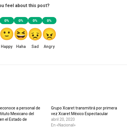
Cancún
u feel about this post?
Eco
Park
0%
0%
0%
0%
Happy
Haha
Sad
Angry
reconoce a personal de
Grupo Xcaret transmitirá por primera
stituto Mexicano del
vez Xcaret México Espectacular
en el Estado de
abril 20, 2020
En «Nacional»