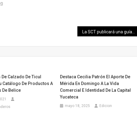
20
La SCT publicará una guía semanal, con los cursos en línea de los centros de inclusión digital.
 De Calzado De Ticul
Destaca Cecilia Patrón El Aporte De
u Catálogo De Productos A
Mérida En Domingo A La Vida
 De Belice
Comercial E Identidad De La Capital
Yucateca
2021
mayo 18, 2025
Edicion
nderos