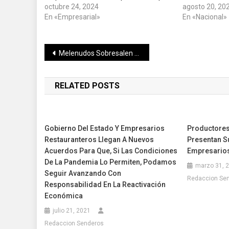
octubre 24, 2024
agosto 20, 20
En «Empresarial»
En «Nacional»
Navegación
Melenudos Sobresalen en sucursales de piratas de Pittsburgh
de
RELATED POSTS
entradas
Gobierno Del Estado Y Empresarios
Productores
Restauranteros Llegan A Nuevos
Presentan S
Acuerdos Para Que, Si Las Condiciones
Empresarios
De La Pandemia Lo Permiten, Podamos
marzo 31, 
Seguir Avanzando Con
Redaccion Se
Responsabilidad En La Reactivación
Económica
julio 21, 2021
Redaccion Senderos