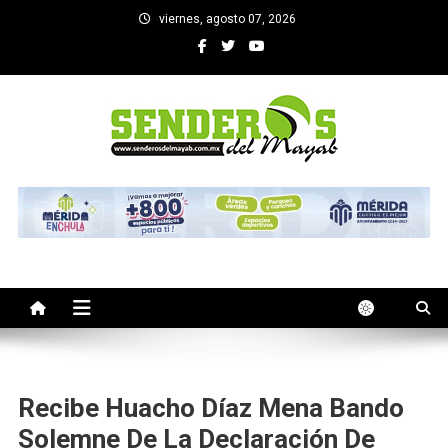
Saltar
viernes, agosto 07, 2026
al
contenido
SENDEROS DEL MAYAB
El medio informativo de Yucatan
Recibe Huacho Díaz Mena Bando
Solemne De La Declaración De