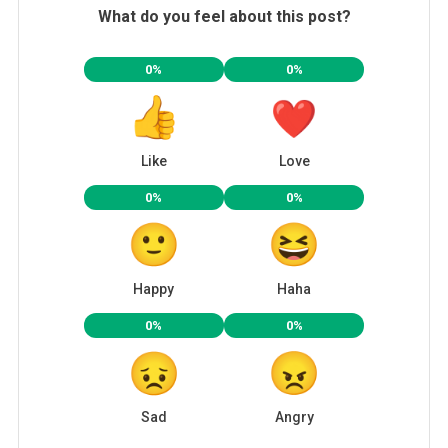
What do you feel about this post?
0%
0%
Like
Love
0%
0%
Happy
Haha
0%
0%
Sad
Angry