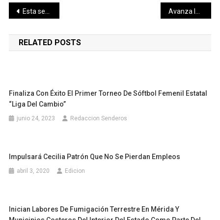
Navegación
Esta semana, la Cámara de Diputados aprobará reformas constituciones muy importantes, en donde no veo objeción ni oposición: Ricardo Monreal
Avanza la instalación de Comisiones Permanentes de la LXIV Legislatura del Congreso del Estado
de
RELATED POSTS
entradas
Finaliza Con Éxito El Primer Torneo De Sóftbol Femenil Estatal
“Liga Del Cambio”
junio 24, 2023
Redaccion Senderos
Impulsará Cecilia Patrón Que No Se Pierdan Empleos
abril 3, 2020
Edicion
Inician Labores De Fumigación Terrestre En Mérida Y
Municipios Costeros Del Interior Del Estado Como Parte Del