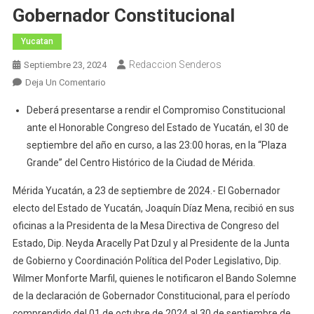
Gobernador Constitucional
Yucatan
Redaccion Senderos
Septiembre 23, 2024
En
Deja Un Comentario
Recibe
Deberá presentarse a rendir el Compromiso Constitucional
Huacho
ante el Honorable Congreso del Estado de Yucatán, el 30 de
Díaz
septiembre del año en curso, a las 23:00 horas, en la “Plaza
Mena
Grande” del Centro Histórico de la Ciudad de Mérida.
Bando
Solemne
Mérida Yucatán, a 23 de septiembre de 2024.- El Gobernador
De
electo del Estado de Yucatán, Joaquín Díaz Mena, recibió en sus
La
oficinas a la Presidenta de la Mesa Directiva de Congreso del
Declaración
Estado, Dip. Neyda Aracelly Pat Dzul y al Presidente de la Junta
De
Gobernador
de Gobierno y Coordinación Política del Poder Legislativo, Dip.
Constitucional
Wilmer Monforte Marfil, quienes le notificaron el Bando Solemne
de la declaración de Gobernador Constitucional, para el período
comprendido del 01 de octubre de 2024 al 30 de septiembre de