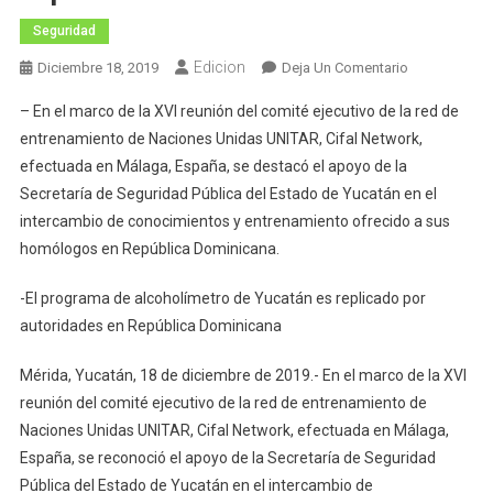
Seguridad
Edicion
En
Diciembre 18, 2019
Deja Un Comentario
Reconoce
– En el marco de la XVI reunión del comité ejecutivo de la red de
Las
entrenamiento de Naciones Unidas UNITAR, Cifal Network,
Naciones
efectuada en Málaga, España, se destacó el apoyo de la
Unidas
Secretaría de Seguridad Pública del Estado de Yucatán en el
La
Experiencia
intercambio de conocimientos y entrenamiento ofrecido a sus
Y
homólogos en República Dominicana.
Labor
De
-El programa de alcoholímetro de Yucatán es replicado por
La
autoridades en República Dominicana
SSP
Mérida, Yucatán, 18 de diciembre de 2019.- En el marco de la XVI
reunión del comité ejecutivo de la red de entrenamiento de
Naciones Unidas UNITAR, Cifal Network, efectuada en Málaga,
España, se reconoció el apoyo de la Secretaría de Seguridad
Pública del Estado de Yucatán en el intercambio de