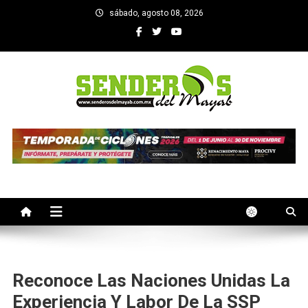
Saltar
sábado, agosto 08, 2026
al
contenido
SENDEROS DEL MAYAB
El medio informativo de Yucatan
Reconoce Las Naciones Unidas La
Experiencia Y Labor De La SSP