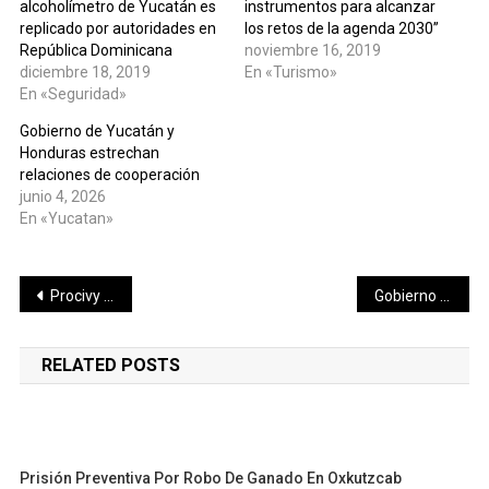
alcoholímetro de Yucatán es
instrumentos para alcanzar
replicado por autoridades en
los retos de la agenda 2030”
República Dominicana
noviembre 16, 2019
diciembre 18, 2019
En «Turismo»
En «Seguridad»
Gobierno de Yucatán y
Honduras estrechan
relaciones de cooperación
junio 4, 2026
En «Yucatan»
Navegación
Procivy atiende las afectaciones por el paso del frente frío
Gobierno de México atenderá reclamo de justicia ambiental y sanitaria por derrame en el río Sonora.
de
RELATED POSTS
entradas
Prisión Preventiva Por Robo De Ganado En Oxkutzcab