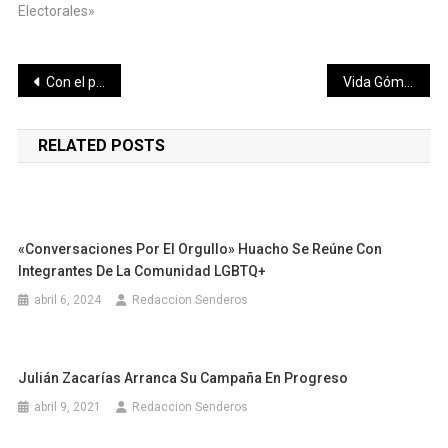
Electorales»
Navegación
Con el poder de la unidad vamos a ganar el 2 de junio: Oscar Brito
Vida Gómez Herrera llamó a la ciudadanía a no permitir que nadie intente comprar su voluntad
de
RELATED POSTS
entradas
«Conversaciones Por El Orgullo» Huacho Se Reúne Con
Integrantes De La Comunidad LGBTQ+
abril 6, 2024
Redaccion Senderos
Julián Zacarías Arranca Su Campaña En Progreso
abril 9, 2021
Redaccion Senderos