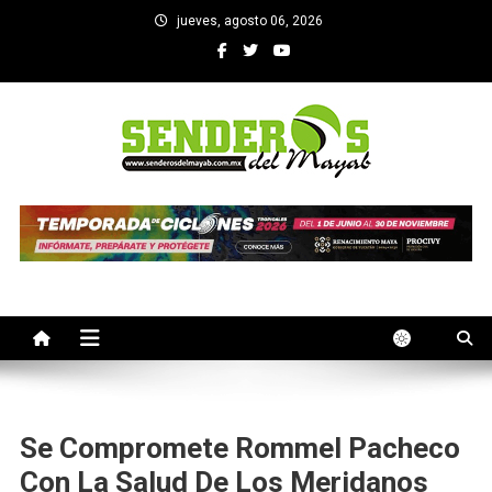
Saltar
jueves, agosto 06, 2026
al
contenido
SENDEROS DEL MAYAB
El medio informativo de Yucatan
Se Compromete Rommel Pacheco
Con La Salud De Los Meridanos