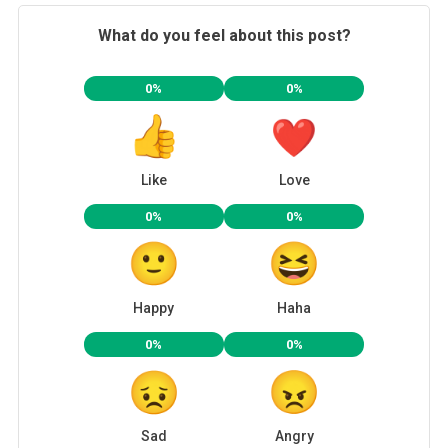
What do you feel about this post?
0%
0%
Like
Love
0%
0%
Happy
Haha
0%
0%
Sad
Angry