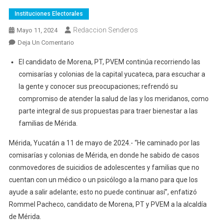
Instituciones Electorales
Redaccion Senderos
Mayo 11, 2024
En
Deja Un Comentario
Se
El candidato de Morena, PT, PVEM continúa recorriendo las
Compromete
comisarías y colonias de la capital yucateca, para escuchar a
Rommel
la gente y conocer sus preocupaciones; refrendó su
Pacheco
compromiso de atender la salud de las y los meridanos, como
Con
La
parte integral de sus propuestas para traer bienestar a las
Salud
familias de Mérida.
De
Mérida, Yucatán a 11 de mayo de 2024.- “He caminado por las
Los
comisarías y colonias de Mérida, en donde he sabido de casos
Meridanos
conmovedores de suicidios de adolescentes y familias que no
cuentan con un médico o un psicólogo a la mano para que los
ayude a salir adelante; esto no puede continuar así”, enfatizó
Rommel Pacheco, candidato de Morena, PT y PVEM a la alcaldía
de Mérida.