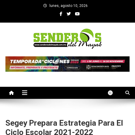
Saltar
lunes, agosto 10, 2026
al
contenido
SENDEROS DEL MAYAB
El medio informativo de Yucatan
Segey Prepara Estrategia Para El
Ciclo Escolar 2021-2022