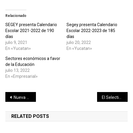
Relacionado
SEGEY presenta Calendario
Segey presenta Calendario
Escolar ‪2021-2022‬ de 190
Escolar 2022-2023 de 185
días
días
julio 9, 2021
julio 20, 2022
En «Yucatan»
En «Yucatan»
Sectores económicos a favor
de la Educación
julio 13, 2022
En «Empresarial»
Navegación
Nueva Alianza Yucatán registra a sus Candidatos por Mérida
El Selectivo de Futbol de Universiada Mundial será en Yucatán
de
RELATED POSTS
entradas