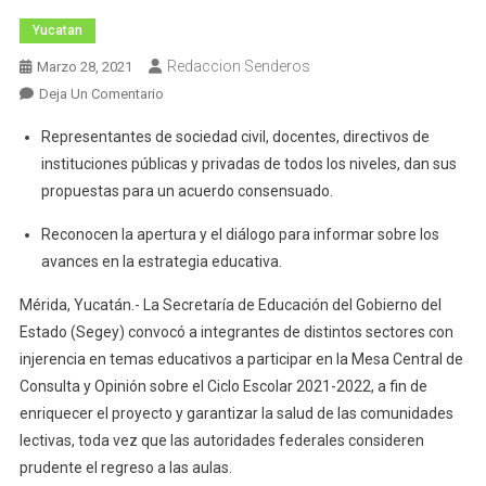
Yucatan
Redaccion Senderos
Marzo 28, 2021
En
Deja Un Comentario
Segey
Representantes de sociedad civil, docentes, directivos de
Prepara
instituciones públicas y privadas de todos los niveles, dan sus
Estrategia
propuestas para un acuerdo consensuado.
Para
El
Reconocen la apertura y el diálogo para informar sobre los
Ciclo
avances en la estrategia educativa.
Escolar
2021-
Mérida, Yucatán.- La Secretaría de Educación del Gobierno del
2022
Estado (Segey) convocó a integrantes de distintos sectores con
injerencia en temas educativos a participar en la Mesa Central de
Consulta y Opinión sobre el Ciclo Escolar 2021-2022, a fin de
enriquecer el proyecto y garantizar la salud de las comunidades
lectivas, toda vez que las autoridades federales consideren
prudente el regreso a las aulas.