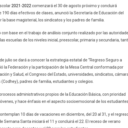
Calendario
escolar
‪2021-2022‬
comenzará el 30 de agosto próximo y concluirá
Escolar
 de 190 días efectivos de clases, anunció la Secretaría de Educación del
‪2021-
la base magisterial, los sindicatos y los padres de familia.
2022‬
De
con base en el trabajo de análisis conjunto realizado por las autoridad
190
as escuelas de los niveles inicial, preescolar, primaria y secundaria, tan
Días
 julio se dará a conocer la estrategia estatal de “Regreso Seguro a
ió la Federación y la participación de la Mesa Central conformada por
cación y Salud, el Congreso del Estado, universidades, sindicatos, cámar
Codhey), padres de familia, estudiantes y colegios.
 procesos administrativos propios de la Educación Básica, con prioridad
y jóvenes, y hace énfasis en el aspecto socioemocional de los estudiantes
ontemplan 10 días de vacaciones en diciembre, del 20 al 31, y el regres
de Semana Santa iniciará el 11 y concluirá el 22. El receso de verano