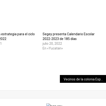
estrategia para el ciclo
Segey presenta Calendario Escolar
2022
2022-2023 de 185 días
21
julio 20, 2022
En «Yucatan»
Vecinos de la colonia Esperanza en Chicxulub Puerto reciben de nueva cuenta al alcalde Julián Zacarías Curi