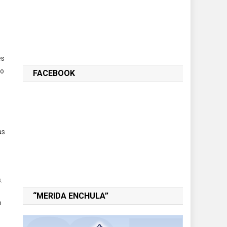
es
to
FACEBOOK
as
.
“MERIDA ENCHULA”
o