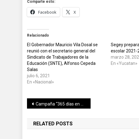
Comparte esto:
Facebook
X
Relacionado
El Gobernador Mauricio Vila Dosal se
Segey prepara 
reunió con el secretario general del
escolar 2021-
Sindicato de Trabajadores de la
marzo 28, 20
Educación (SNTE), Alfonso Cepeda
En «Yucatan»
Salas
julio 6, 2021
En «Nacional»
Navegación
Campaña “365 días en Yucatán” celebra centenar de experiencias
de
RELATED POSTS
entradas