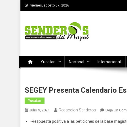
Saltar
viernes, agosto 07, 2026
al
contenido
SENDEROS DEL MAYAB
El medio informativo de Yucatan
Yucatan
Nacional
Internacional
SEGEY Presenta Calendario Esc
Yucatan
Redaccion Senderos
Julio 9, 2021
Deja Un Com
-Respuesta positiva a las peticiones de la base magiste