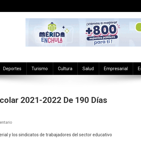
Deportes
Turismo
Cultura
Salud
Empresarial
E
olar ‪2021-2022‬ De 190 Días
En
entario
SEGEY
rial y los sindicatos de trabajadores del sector educativo
Presenta