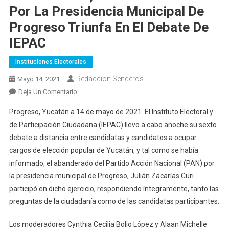
Por La Presidencia Municipal De
Progreso Triunfa En El Debate De
IEPAC
Instituciones Electorales
Redaccion Senderos
Mayo 14, 2021
En
Deja Un Comentario
Seguro
Progreso, Yucatán a 14 de mayo de 2021. El Instituto Electoral y
Y
de Participación Ciudadana (IEPAC) llevo a cabo anoche su sexto
Con
debate a distancia entre candidatas y candidatos a ocupar
Argumentos,
cargos de elección popular de Yucatán, y tal como se había
Julián
Zacarías
informado, el abanderado del Partido Acción Nacional (PAN) por
Curi,
la presidencia municipal de Progreso, Julián Zacarías Curi
Candidato
participó en dicho ejercicio, respondiendo íntegramente, tanto las
Del
preguntas de la ciudadanía como de las candidatas participantes.
PAN
Por
Los moderadores Cynthia Cecilia Bolio López y Alaan Michelle