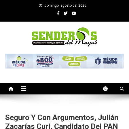
Saltar
domingo, agosto 09, 2026
al
contenido
SENDEROS DEL MAYAB
El medio informativo de Yucatan
Seguro Y Con Argumentos, Julián
Zacarías Curi, Candidato Del PAN