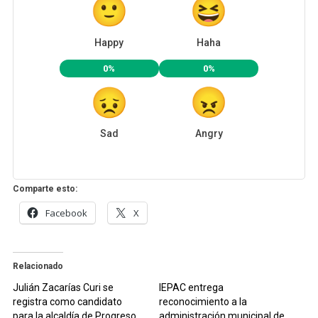
Happy
Haha
0%
0%
Sad
Angry
Comparte esto:
Facebook
X
Relacionado
Julián Zacarías Curi se
IEPAC entrega
registra como candidato
reconocimiento a la
para la alcaldía de Progreso
administración municipal de