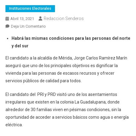
Instituciones Electorales
Redaccion Senderos
Abril 13, 2021
En
Deja Un Comentario
“Servicios
Habrá las mismas condiciones para las personas del norte
Públicos
y del sur
De
Calidad
El candidato a la alcaldía de Mérida, Jorge Carlos Ramírez Marín
Para
aseguró que uno de los principales objetivos es dignificar la
Todos”:
vivienda para las personas de escasos recursos y ofrecer
Ramírez
servicios públicos de calidad para todos.
Marín
El candidato del PRI y PRD visitó uno de los asentamientos
irregulares que existen en la colonia La Guadalupana, donde
alrededor de 30 familias viven en pésimas condiciones, sin la
oportunidad de acceder a servicios básicos como agua o energía
eléctrica.