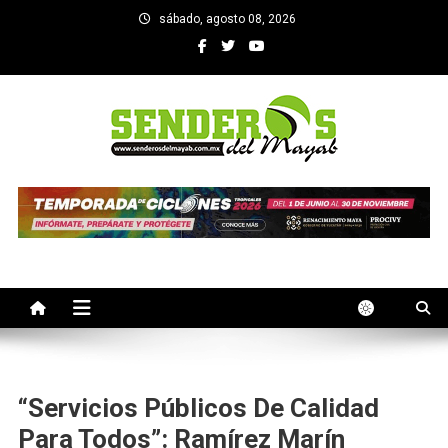
Saltar
sábado, agosto 08, 2026
al
contenido
SENDEROS DEL MAYAB
El medio informativo de Yucatan
“Servicios Públicos De Calidad
Para Todos”: Ramírez Marín