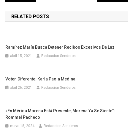
de
RELATED POSTS
entradas
Ramírez Marín Busca Detener Recibos Excesivos De Luz
abril 15, 2021
Redaccion Senderos
Voten Diferente: Karla Paola Medina
abril 26, 2021
Redaccion Senderos
«En Mérida Morena Está Presente, Morena Ya Se Siente”:
Rommel Pacheco
mayo 18, 2024
Redaccion Senderos