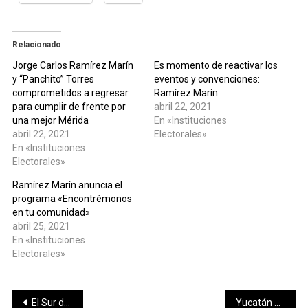
Relacionado
Jorge Carlos Ramírez Marín
Es momento de reactivar los
y “Panchito” Torres
eventos y convenciones:
comprometidos a regresar
Ramírez Marín
para cumplir de frente por
abril 22, 2021
una mejor Mérida
En «Instituciones
abril 22, 2021
Electorales»
En «Instituciones
Electorales»
Ramírez Marín anuncia el
programa «Encontrémonos
en tu comunidad»
abril 25, 2021
En «Instituciones
Electorales»
Navegación
El Sur de Mérida solicita el regreso de apoyos para los jóvenes estudiantes
Yucatán arranca explosivamente su pretemporada