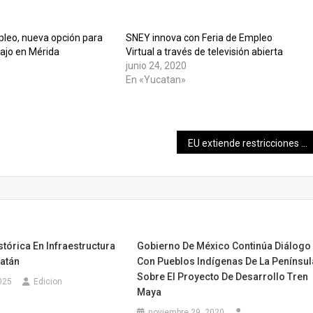
pleo, nueva opción para
SNEY innova con Feria de Empleo
bajo en Mérida
Virtual a través de televisión abierta
junio 24, 2020
En «Yucatan»
EU extiende restricciones de viaje en fronteras terrestres con México y Canadá
stórica En Infraestructura
Gobierno De México Continúa Diálogo
catán
Con Pueblos Indígenas De La Penínsul
Sobre El Proyecto De Desarrollo Tren
025
Edicion
Maya
noviembre 29, 2020