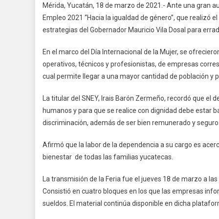
Mérida, Yucatán, 18 de marzo de 2021.- Ante una gran audi
Empleo 2021 “Hacia la igualdad de género”, que realizó e
estrategias del Gobernador Mauricio Vila Dosal para erradi
En el marco del Día Internacional de la Mujer, se ofrecie
operativos, técnicos y profesionistas, de empresas corres
cual permite llegar a una mayor cantidad de población y p
La titular del SNEY, Irais Barón Zermeño, recordó que el d
humanos y para que se realice con dignidad debe estar ba
discriminación, además de ser bien remunerado y seguro
Afirmó que la labor de la dependencia a su cargo es ace
bienestar de todas las familias yucatecas.
La transmisión de la Feria fue el jueves 18 de marzo a las
Consistió en cuatro bloques en los que las empresas infor
sueldos. El material continúa disponible en dicha platafo