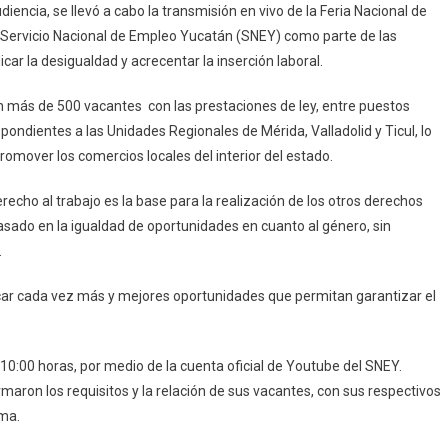
encia, se llevó a cabo la transmisión en vivo de la Feria Nacional de
Realiza
l Servicio Nacional de Empleo Yucatán (SNEY) como parte de las
Feria
car la desigualdad y acrecentar la inserción laboral.
Nacional
De
ron más de 500 vacantes con las prestaciones de ley, entre puestos
Empleo
pondientes a las Unidades Regionales de Mérida, Valladolid y Ticul, lo
2021
“Hacia
romover los comercios locales del interior del estado.
La
erecho al trabajo es la base para la realización de los otros derechos
Igualdad
De
sado en la igualdad de oportunidades en cuanto al género, sin
Género”
.
rcar cada vez más y mejores oportunidades que permitan garantizar el
 10:00 horas, por medio de la cuenta oficial de Youtube del SNEY.
maron los requisitos y la relación de sus vacantes, con sus respectivos
rma.