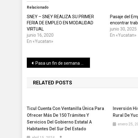
Relacionado
SNEY – SNEY REALIZA SU PRIMER
Pasaje del Em
FERIA DE EMPLEO EN MODALIDAD
encontrar tra
VIRTUAL
junio 30, 2025
junio 16, 2020
En «Yucatan»
En «Yucatan»
Navegación
Pasa un fin de semana con un wampiro, éxitos musicales y visita una tierra sagrada ǀ Yucatán Presenta la cartelera del 19 al 21 de marzo
de
RELATED POSTS
entradas
Ticul Cuenta Con Ventanilla Única Para
Inversión Hi
Ofrecer Más De 150 Trámites Y
Rural De Yu
Servicios Del Gobierno Estatal A
enero 25, 2
Habitantes Del Sur Del Estado
abril 15, 2024