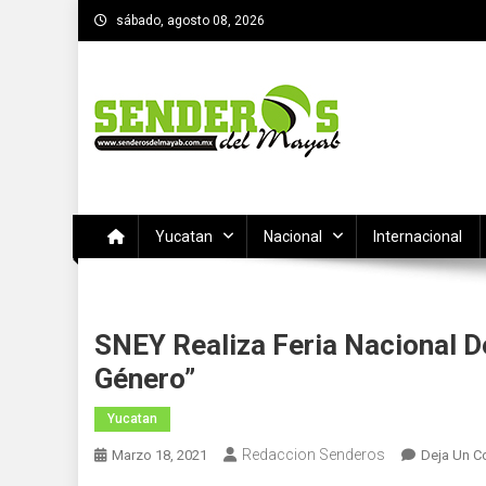
Saltar
sábado, agosto 08, 2026
al
contenido
SENDEROS DEL MAYAB
El medio informativo de Yucatan
Yucatan
Nacional
Internacional
SNEY Realiza Feria Nacional D
Género”
Yucatan
Redaccion Senderos
Marzo 18, 2021
Deja Un C