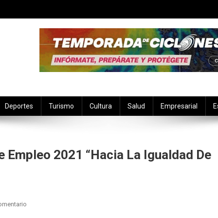
Deportes
Turismo
Cultura
Salud
Empresarial
E
e Empleo 2021 “Hacia La Igualdad De
En
omentario
SNEY