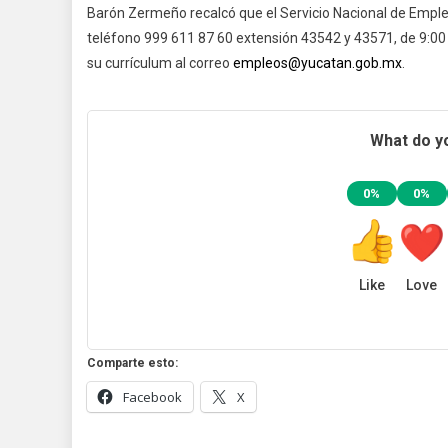
Barón Zermeño recalcó que el Servicio Nacional de Empleo
teléfono 999 611 87 60 extensión 43542 y 43571, de 9:00 a
su currículum al correo
empleos@yucatan.gob.mx
.
What do yo
0%
0%
Like
Love
Comparte esto:
Facebook
X