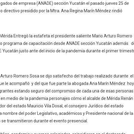
bogados de empresa (ANADE) sección Yucatán el pasado jueves 25 de
Protesta
o directivo presidido por la Mtra. Ana Regina Marín Méndez rindió
Consejo
Directivo
2021-
2022
Mérida Entregó la estafeta el presidente saliente Mario Arturo Romero
De
enso programa de capacitación desde ANADE sección Yucatán además d
ANADE
 Yucatán justo ante del inicio de la pandemia durante el primer trimest
Sección
Yucatán
rturo Romero Sosa se dijo satisfecho del trabajo realizado durante el
o que le acompañó y del que fue parte la abogada Ana Marín Méndez hoy
tegrantes estando seguro del compromiso de cada una de esas personas
o en medio de la pandemia personajes cómo el alcalde de Mérida Renán
r del estado Mauricio Vila Dosal, el consejero Jurídico del estado
 a nombre del poder Legislativo, académicos y Presidente nacional de la
se transmitieron durante el evento presencial.