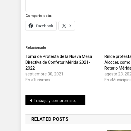
Comparte esto:
Facebook
X
Relacionado
Toma de Protesta de la Nueva Mesa
Rinde protesta
Directiva de Confetur Mérida 2021-
Alcocer, como 
2022
Rotario Mérid
septiembre 30, 2021
agosto 23, 20
En «Turismo»
En «Municipio
Navegación
Trabajo y compromiso, unidos y con fortaleza: VHLP
de
RELATED POSTS
entradas