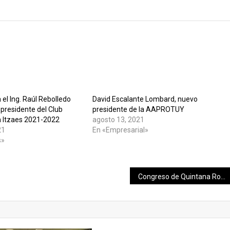
 el Ing. Raúl Rebolledo
David Escalante Lombard, nuevo
presidente del Club
presidente de la AAPROTUY
a Itzaes 2021-2022
agosto 13, 2021
21
En «Empresarial»
s»
Congreso de Quintana Roo, primero en utilizar tecnología blockchain