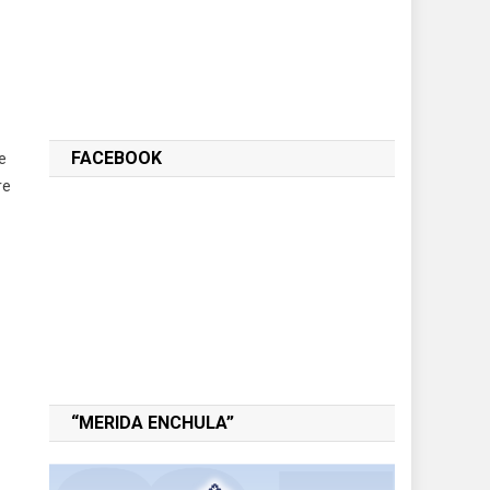
FACEBOOK
e
re
“MERIDA ENCHULA”