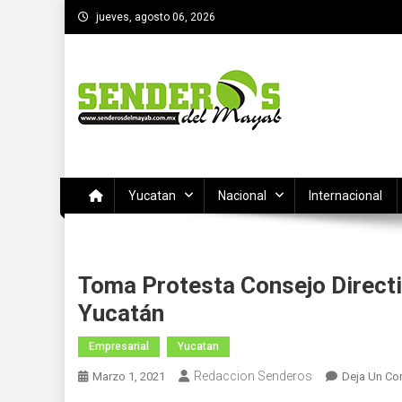
Saltar
jueves, agosto 06, 2026
al
contenido
SENDEROS DEL MAYAB
El medio informativo de Yucatan
Yucatan
Nacional
Internacional
Toma Protesta Consejo Direc
Yucatán
Empresarial
Yucatan
Redaccion Senderos
Marzo 1, 2021
Deja Un Co