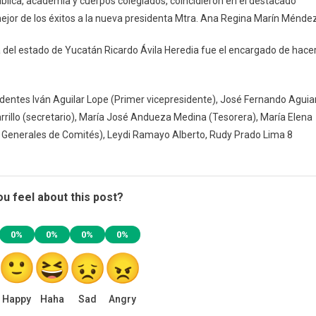
blica, academia y cuerpos colegiados, coincidieron en el destacado
ejor de los éxitos a la nueva presidenta Mtra. Ana Regina Marín Méndez
ia del estado de Yucatán Ricardo Ávila Heredia fue el encargado de hace
dentes Iván Aguilar Lope (Primer vicepresidente), José Fernando Aguia
illo (secretario), María José Andueza Medina (Tesorera), María Elena
 Generales de Comités), Leydi Ramayo Alberto, Rudy Prado Lima 8
u feel about this post?
0%
0%
0%
0%
Happy
Haha
Sad
Angry