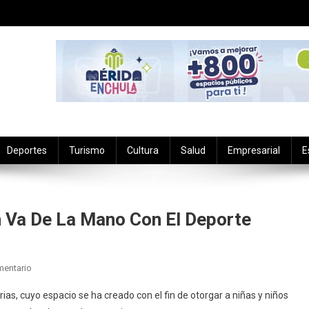
Deportes
Turismo
Cultura
Salud
Empresarial
E
 Va De La Mano Con El Deporte
En
mentario
Transformar
trias, cuyo espacio se ha creado con el fin de otorgar a niñas y niños
Para