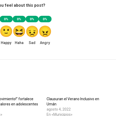
u feel about this post?
0%
0%
0%
0%
Happy
Haha
Sad
Angry
vimiento!” fortalece
Clausuran el Verano Inclusivo en
valores en adolescentes
Umán
agosto 4, 2022
s»
En «Municipios»