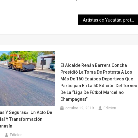
Artistas de Yucatán, protagonistas de “Rumbo al Cervantino 50”
El Alcalde Renán Barrera Concha
Presidió La Toma De Protesta A Los
Más De 160 Equipos Deportivos Que
Participan En La 50 Edición Del Torneo
De La “Liga De Fútbol Marcelino
Champagnat”
octubre 19, 2019
Edicion
as Y Seguras»: Un Acto De
cial Y Transformación
anasín
6
Edicion