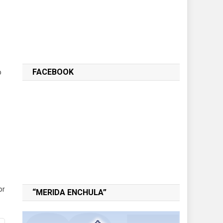
FACEBOOK
o
or
“MERIDA ENCHULA”