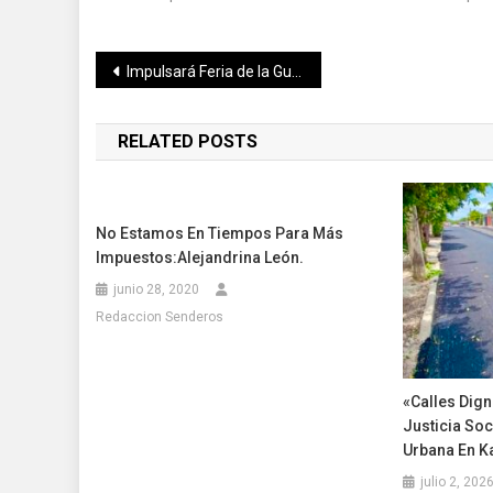
Navegación
Impulsará Feria de la Guayabera 2022 el networking con mercados internacionales
de
RELATED POSTS
entradas
No Estamos En Tiempos Para Más
Impuestos:Alejandrina León.
junio 28, 2020
Redaccion Senderos
«Calles Dign
Justicia So
Urbana En K
julio 2, 202