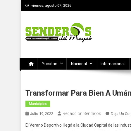
Saltar
viernes, agosto 07, 2026
al
contenido
SENDEROS DEL MAYAB
El medio informativo de Yucatan
Yucatan
Nacional
Internacional
Transformar Para Bien A Umán
Municipios
Redaccion Senderos
Julio 19, 2022
Deja Un Co
El Verano Deportivo, llegó a la Ciudad Capital de las Indus