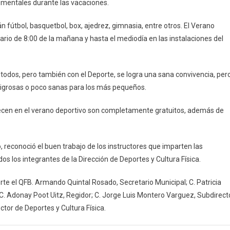
y mentales durante las vacaciones.
Bien
A
án fútbol, basquetbol, box, ajedrez, gimnasia, entre otros. El Verano
Umán
ario de 8:00 de la mañana y hasta el mediodía en las instalaciones del
Va
De
La
 todos, pero también con el Deporte, se logra una sana convivencia, per
Mano
ligrosas o poco sanas para los más pequeños.
Con
El
recen en el verano deportivo son completamente gratuitos, además de
Deporte
 reconoció el buen trabajo de los instructores que imparten las
os los integrantes de la Dirección de Deportes y Cultura Física.
e el QFB. Armando Quintal Rosado, Secretario Municipal; C. Patricia
C. Adonay Poot Uitz, Regidor; C. Jorge Luis Montero Varguez, Subdirect
ctor de Deportes y Cultura Física.