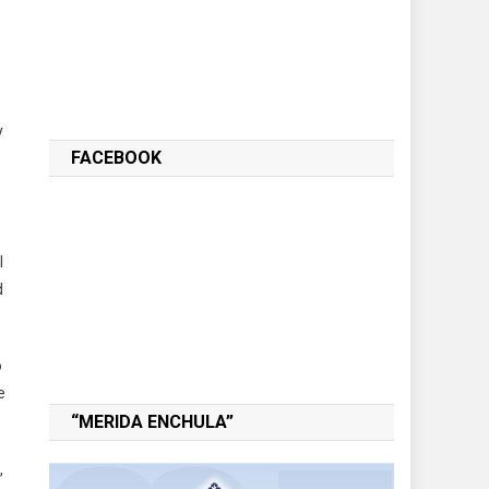
y
FACEBOOK
l
d
o
e
“MERIDA ENCHULA”
,