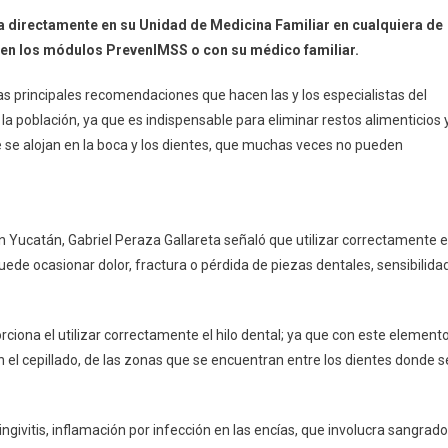
la directamente en su Unidad de Medicina Familiar en cualquiera de
L,
o en los módulos PrevenIMSS o con su médico familiar.
YUVANTE
e las principales recomendaciones que hacen las y los especialistas del
la población, ya que es indispensable para eliminar restos alimenticios 
D
ue se alojan en la boca y los dientes, que muchas veces no pueden
L
 Yucatán, Gabriel Peraza Gallareta señaló que utilizar correctamente e
uede ocasionar dolor, fractura o pérdida de piezas dentales, sensibilida
orciona el utilizar correctamente el hilo dental; ya que con este element
n el cepillado, de las zonas que se encuentran entre los dientes donde s
ivitis, inflamación por infección en las encías, que involucra sangrado