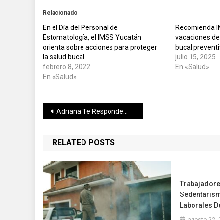
Relacionado
En el Día del Personal de
Recomienda I
Estomatología, el IMSS Yucatán
vacaciones de
orienta sobre acciones para proteger
bucal prevent
la salud bucal
julio 15, 2025
febrero 8, 2022
En «Salud»
En «Salud»
Navegación
Adriana Te Responde…
de
RELATED POSTS
entradas
Trabajadore
Sedentarism
Laborales De
agosto 22, 