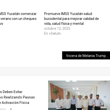
MSS Yucatán comenzar
Promueve IMSS Yucatán salud
 verano con un chequeo
bucodental para mejorar calidad de
ivo
vida, salud física y mental
octubre 12, 2025
En «Salud»
Vocera de Melania Trump será la nueva portavoz de la Casa Blanca
s Deben Evitar
o Realizando Pausas
 Activación Física
2022