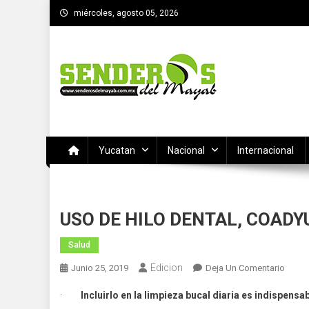
Saltar
miércoles, agosto 05, 2026
al
contenido
SENDEROS DEL MAYAB
El medio informativo de Yucatan
Yucatan
Nacional
Internacional
USO DE HILO DENTAL, COADY
Salud
Edicion
En
Junio 25, 2019
Deja Un Comentario
USO
·
Incluirlo en la limpieza bucal diaria es indispensa
DE