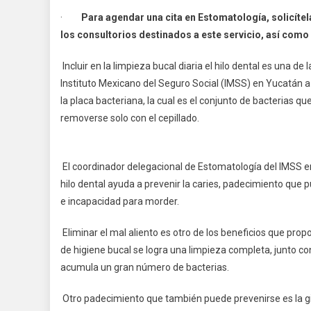
HILO
·
Para agendar una cita en Estomatología, solicíte
DENTA
los consultorios destinados a este servicio, así com
COAD
EN
Incluir en la limpieza bucal diaria el hilo dental es una d
LA
Instituto Mexicano del Seguro Social (IMSS) en Yucatán a 
SALU
la placa bacteriana, la cual es el conjunto de bacterias q
BUCA
removerse solo con el cepillado.
El coordinador delegacional de Estomatología del IMSS en
hilo dental ayuda a prevenir la caries, padecimiento que p
e incapacidad para morder.
Eliminar el mal aliento es otro de los beneficios que prop
de higiene bucal se logra una limpieza completa, junto co
acumula un gran número de bacterias.
Otro padecimiento que también puede prevenirse es la ging