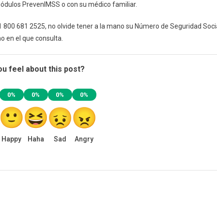
 módulos PrevenIMSS o con su médico familiar.
1 800 681 2525, no olvide tener a la mano su Número de Seguridad Soci
no en el que consulta.
u feel about this post?
0%
0%
0%
0%
Happy
Haha
Sad
Angry