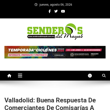
Saltar
jueves, agosto 06, 2026
al
contenido
SENDEROS DEL MAYAB
El medio informativo de Yucatan
Valladolid: Buena Respuesta De
Comerciantes De Comisarías A