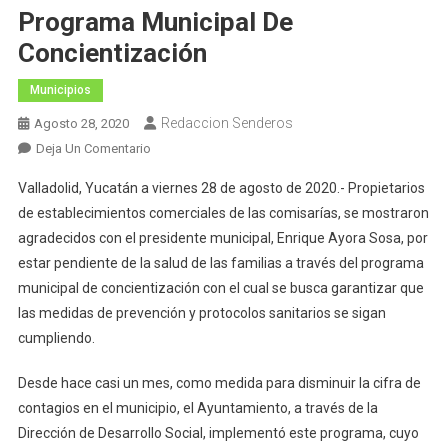
Programa Municipal De
Concientización
Municipios
Redaccion Senderos
Agosto 28, 2020
En
Deja Un Comentario
Valladolid:
Valladolid, Yucatán a viernes 28 de agosto de 2020.- Propietarios
Buena
de establecimientos comerciales de las comisarías, se mostraron
Respuesta
agradecidos con el presidente municipal, Enrique Ayora Sosa, por
De
estar pendiente de la salud de las familias a través del programa
Comerciantes
De
municipal de concientización con el cual se busca garantizar que
Comisarías
las medidas de prevención y protocolos sanitarios se sigan
A
cumpliendo.
Programa
Municipal
Desde hace casi un mes, como medida para disminuir la cifra de
De
contagios en el municipio, el Ayuntamiento, a través de la
Concientización
Dirección de Desarrollo Social, implementó este programa, cuyo