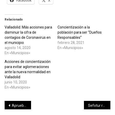
Facebook
X
Relacionado
Valladolid: Más acciones para
Concientización a la
disminuir la cifra de
población para ser “Dueños
contagios de Coronavirus en
Responsables”
el municipio
febrero 28, 2021
agosto 14, 2020
En «Municipios»
En «Municipios»
Acciones de concientización
para evitar aglomeraciones
ante la nueva normalidad en
Valladolid
junio 10, 2020
En «Municipios»
Navegación
Aprueba Consejo General calendario de precampañas y campañas para el Proceso Electoral Ordinario 2020-2021
Sefotur realiza importantes propuestas para mejorar la percepción de México en Estados Unidos