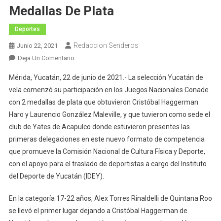
Medallas De Plata
Deportes
Redaccion Senderos
Junio 22, 2021
En
Deja Un Comentario
Yucatán
Mérida, Yucatán, 22 de junio de 2021.- La selección Yucatán de
Comienza
vela comenzó su participación en los Juegos Nacionales Conade
Los
con 2 medallas de plata que obtuvieron Cristóbal Haggerman
Juegos
Haro y Laurencio González Maleville, y que tuvieron como sede el
Nacionales
CONADE
club de Yates de Acapulco donde estuvieron presentes las
Con
primeras delegaciones en este nuevo formato de competencia
2
que promueve la Comisión Nacional de Cultura Física y Deporte,
Medallas
con el apoyo para el traslado de deportistas a cargo del Instituto
De
del Deporte de Yucatán (IDEY).
Plata
En la categoría 17-22 años, Alex Torres Rinaldelli de Quintana Roo
se llevó el primer lugar dejando a Cristóbal Haggerman de