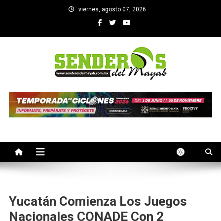
Saltar
viernes, agosto 07, 2026
al
contenido
SENDEROS DEL MAYAB
El medio informativo de Yucatan
Yucatán Comienza Los Juegos
Nacionales CONADE Con 2