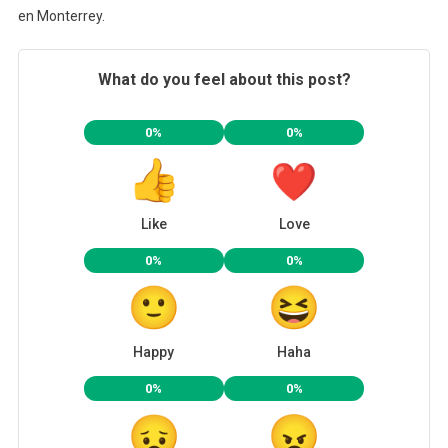
en Monterrey.
What do you feel about this post?
0%
0%
Like
Love
0%
0%
Happy
Haha
0%
0%