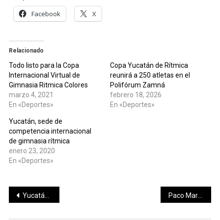
Facebook
X
Relacionado
Todo listo para la Copa
Copa Yucatán de Rítmica
Internacional Virtual de
reunirá a 250 atletas en el
Gimnasia Ritmica Colores
Polifórum Zamná
marzo 4, 2021
febrero 18, 2026
En «Deportes»
En «Deportes»
Yucatán, sede de
competencia internacional
de gimnasia rítmica
enero 23, 2020
En «Deportes»
Navegación
Yucatán continúa con promoción turística en el sur de México
Paco Marín se hace acreedor a la Medalla Yucatán 2019
de