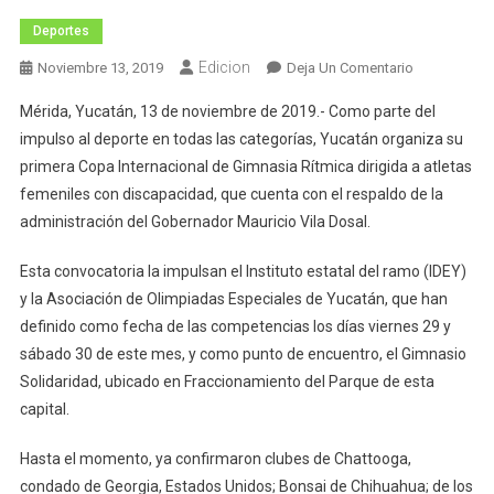
Deportes
Edicion
En
Noviembre 13, 2019
Deja Un Comentario
Yucatán
Mérida, Yucatán, 13 de noviembre de 2019.- Como parte del
Organiza
impulso al deporte en todas las categorías, Yucatán organiza su
Su
primera Copa Internacional de Gimnasia Rítmica dirigida a atletas
Primera
femeniles con discapacidad, que cuenta con el respaldo de la
Copa
Internacional
administración del Gobernador Mauricio Vila Dosal.
De
Gimnasia
Esta convocatoria la impulsan el Instituto estatal del ramo (IDEY)
Rítmica
y la Asociación de Olimpiadas Especiales de Yucatán, que han
definido como fecha de las competencias los días viernes 29 y
sábado 30 de este mes, y como punto de encuentro, el Gimnasio
Solidaridad, ubicado en Fraccionamiento del Parque de esta
capital.
Hasta el momento, ya confirmaron clubes de Chattooga,
condado de Georgia, Estados Unidos; Bonsai de Chihuahua; de los