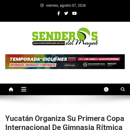
Saltar
viernes, agosto 07, 2026
al
contenido
SENDEROS DEL MAYAB
El medio informativo de Yucatan
Yucatán Organiza Su Primera Copa
Internacional De Gimnasia Rítmica