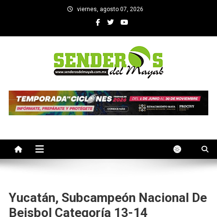
Saltar
viernes, agosto 07, 2026
al
contenido
SENDEROS DEL MAYAB
El medio informativo de Yucatan
Yucatán, Subcampeón Nacional De
Beisbol Categoría 13-14