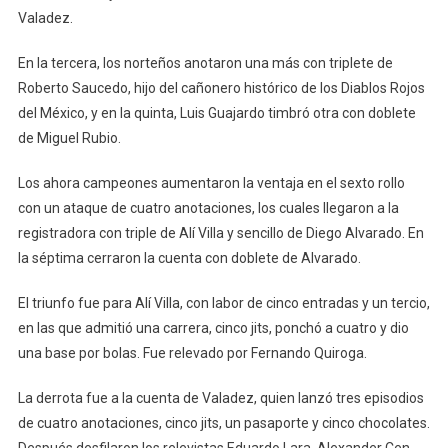
Valadez.
En la tercera, los norteños anotaron una más con triplete de
Roberto Saucedo, hijo del cañonero histórico de los Diablos Rojos
del México, y en la quinta, Luis Guajardo timbró otra con doblete
de Miguel Rubio.
Los ahora campeones aumentaron la ventaja en el sexto rollo
con un ataque de cuatro anotaciones, los cuales llegaron a la
registradora con triple de Alí Villa y sencillo de Diego Alvarado. En
la séptima cerraron la cuenta con doblete de Alvarado.
El triunfo fue para Alí Villa, con labor de cinco entradas y un tercio,
en las que admitió una carrera, cinco jits, ponchó a cuatro y dio
una base por bolas. Fue relevado por Fernando Quiroga.
La derrota fue a la cuenta de Valadez, quien lanzó tres episodios
de cuatro anotaciones, cinco jits, un pasaporte y cinco chocolates.
Después desfilaron los relevistas Eduardo Lara, Alexander Cen,