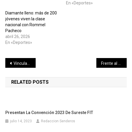
En «Deportes»
Diamante lleno: más de 200
jóvenes viven la clase
nacional con Rommel
Pacheco
abril 26, 2026
En «Deportes»
Navegación
Vinculado por robo violento ocurrido en Progreso
Frente al mar de Progreso, reconocimos con la «Estrella de Mar» al cantautor yucateco, Armando Manzanero
de
RELATED POSTS
entradas
Presentan La Convención 2023 De Sureste FIT
julio 14, 2023
Redaccion Senderos