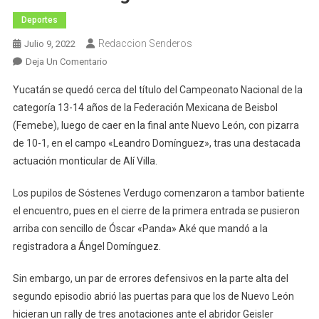
Deportes
Redaccion Senderos
Julio 9, 2022
En
Deja Un Comentario
Yucatán,
Yucatán se quedó cerca del título del Campeonato Nacional de la
Subcampeón
categoría 13-14 años de la Federación Mexicana de Beisbol
Nacional
(Femebe), luego de caer en la final ante Nuevo León, con pizarra
De
de 10-1, en el campo «Leandro Domínguez», tras una destacada
Beisbol
Categoría
actuación monticular de Alí Villa.
13-
14
Los pupilos de Sóstenes Verdugo comenzaron a tambor batiente
el encuentro, pues en el cierre de la primera entrada se pusieron
arriba con sencillo de Óscar «Panda» Aké que mandó a la
registradora a Ángel Domínguez.
Sin embargo, un par de errores defensivos en la parte alta del
segundo episodio abrió las puertas para que los de Nuevo León
hicieran un rally de tres anotaciones ante el abridor Geisler