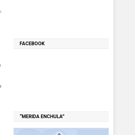
,
FACEBOOK
s
e
“MERIDA ENCHULA”