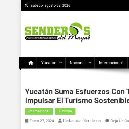
Saltar
sábado, agosto 08, 2026
al
contenido
SENDEROS DEL MAYAB
El medio informativo de Yucatan
Yucatan
Nacional
Internacional
Yucatán Suma Esfuerzos Con T
Impulsar El Turismo Sostenibl
Internacional
Turismo
Redaccion Senderos
Enero 27, 2024
Deja Un Co