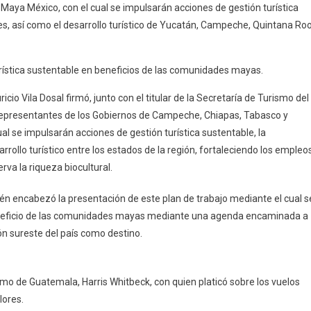
 Maya México, con el cual se impulsarán acciones de gestión turística
Suma
es, así como el desarrollo turístico de Yucatán, Campeche, Quintana Roo
Esfuerzos
Con
Todo
rística sustentable en beneficios de las comunidades mayas.
El
Sur-
io Vila Dosal firmó, junto con el titular de la Secretaría de Turismo del
Sureste
 representantes de los Gobiernos de Campeche, Chiapas, Tabasco y
Del
l se impulsarán acciones de gestión turística sustentable, la
País
rrollo turístico entre los estados de la región, fortaleciendo los empleo
Para
rva la riqueza biocultural.
Impulsar
El
ién encabezó la presentación de este plan de trabajo mediante el cual s
Turismo
beneficio de las comunidades mayas mediante una agenda encaminada a
Sostenible
ión sureste del país como destino.
En
La
Región
smo de Guatemala, Harris Whitbeck, con quien platicó sobre los vuelos
lores.