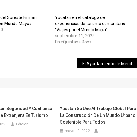
 del Sureste Firman
Yucatán en el catálogo de
ión Mundo Maya»
experiencias de turismo comunitario
20
“Viajes por el Mundo Maya”
septiembre 11, 2025
En «Quintana Roo»
El Ayuntamiento de Mérida impulsa la seguridad alimentaria en Mérida
tán Seguridad Y Confianza
Yucatán Se Une Al Trabajo Global Para
ón Extranjera En Turismo
La Construcción De Un Mundo Urbano
Sostenible Para Todos
2025
Edicion
mayo 12, 2022