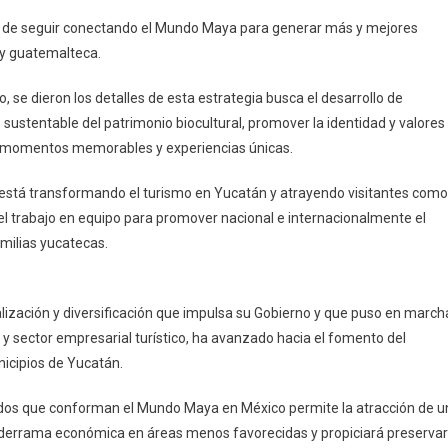
tán de seguir conectando el Mundo Maya para generar más y mejores
 y guatemalteca.
se dieron los detalles de esta estrategia busca el desarrollo de
ustentable del patrimonio biocultural, promover la identidad y valores
es momentos memorables y experiencias únicas.
e está transformando el turismo en Yucatán y atrayendo visitantes como
el trabajo en equipo para promover nacional e internacionalmente el
amilias yucatecas.
ralización y diversificación que impulsa su Gobierno y que puso en march
 y sector empresarial turístico, ha avanzado hacia el fomento del
nicipios de Yucatán.
tados que conforman el Mundo Maya en México permite la atracción de u
e derrama económica en áreas menos favorecidas y propiciará preservar