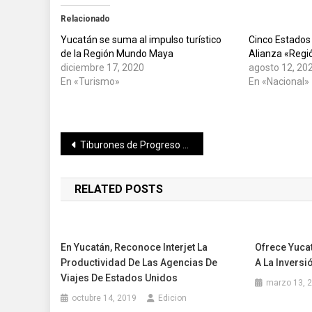
Relacionado
Yucatán se suma al impulso turístico
Cinco Estados
de la Región Mundo Maya
Alianza «Reg
diciembre 17, 2020
agosto 12, 20
En «Turismo»
En «Nacional»
Navegación
Tiburones de Progreso empata ante Pioneros Jrs. pero se quedan con el punto extra
de
RELATED POSTS
entradas
En Yucatán, Reconoce Interjet La
Ofrece Yuca
Productividad De Las Agencias De
A La Inversi
Viajes De Estados Unidos
marzo 13, 
octubre 14, 2019
Edicion