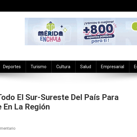
Deportes
Turismo
Cultura
Salud
Empresarial
E
odo El Sur-Sureste Del País Para
e En La Región
En
mentario
Yucatán