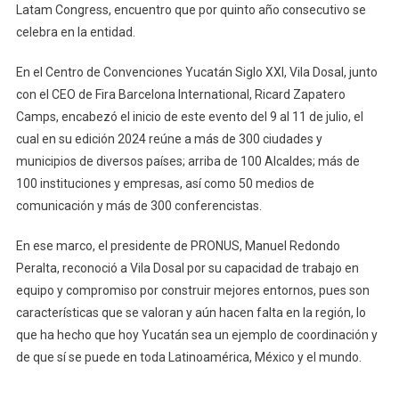
Y
Latam Congress, encuentro que por quinto año consecutivo se
Territorial
celebra en la entidad.
De
América
En el Centro de Convenciones Yucatán Siglo XXI, Vila Dosal, junto
Latina,
con el CEO de Fira Barcelona International, Ricard Zapatero
Con
Camps, encabezó el inicio de este evento del 9 al 11 de julio, el
El
cual en su edición 2024 reúne a más de 300 ciudades y
Smart
municipios de diversos países; arriba de 100 Alcaldes; más de
City
100 instituciones y empresas, así como 50 medios de
Expo
comunicación y más de 300 conferencistas.
Latam
Congress
En ese marco, el presidente de PRONUS, Manuel Redondo
Peralta, reconoció a Vila Dosal por su capacidad de trabajo en
equipo y compromiso por construir mejores entornos, pues son
características que se valoran y aún hacen falta en la región, lo
que ha hecho que hoy Yucatán sea un ejemplo de coordinación y
de que sí se puede en toda Latinoamérica, México y el mundo.