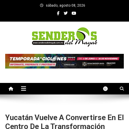
Saltar
sábado, agosto 08, 2026
al
contenido
SENDEROS DEL MAYAB
El medio informativo de Yucatan
Yucatán Vuelve A Convertirse En El
Centro De La Transformación