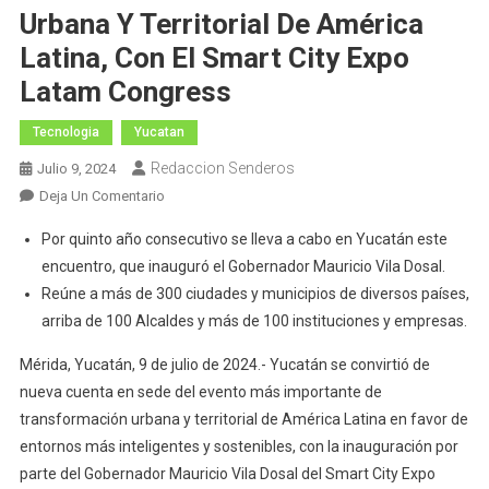
Urbana Y Territorial De América
Latina, Con El Smart City Expo
Latam Congress
Tecnologia
Yucatan
Redaccion Senderos
Julio 9, 2024
En
Deja Un Comentario
Yucatán
Por quinto año consecutivo se lleva a cabo en Yucatán este
Vuelve
encuentro, que inauguró el Gobernador Mauricio Vila Dosal.
A
Reúne a más de 300 ciudades y municipios de diversos países,
Convertirse
arriba de 100 Alcaldes y más de 100 instituciones y empresas.
En
El
Mérida, Yucatán, 9 de julio de 2024.- Yucatán se convirtió de
Centro
nueva cuenta en sede del evento más importante de
De
transformación urbana y territorial de América Latina en favor de
La
entornos más inteligentes y sostenibles, con la inauguración por
Transformación
Urbana
parte del Gobernador Mauricio Vila Dosal del Smart City Expo