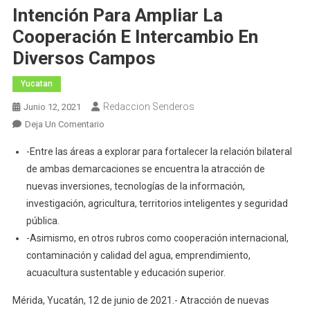
Intención Para Ampliar La
Cooperación E Intercambio En
Diversos Campos
Yucatan
Redaccion Senderos
Junio 12, 2021
En
Deja Un Comentario
Yucatán
-Entre las áreas a explorar para fortalecer la relación bilateral
Y
de ambas demarcaciones se encuentra la atracción de
La
nuevas inversiones, tecnologías de la información,
Embajada
investigación, agricultura, territorios inteligentes y seguridad
Del
Estado
pública.
De
-Asimismo, en otros rubros como cooperación internacional,
Israel
contaminación y calidad del agua, emprendimiento,
Firman
acuacultura sustentable y educación superior.
Carta
De
Mérida, Yucatán, 12 de junio de 2021.- Atracción de nuevas