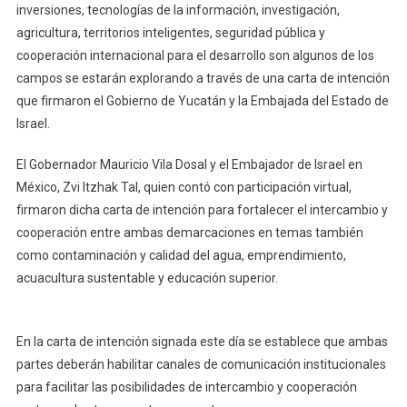
Intención
inversiones, tecnologías de la información, investigación,
Para
agricultura, territorios inteligentes, seguridad pública y
Ampliar
cooperación internacional para el desarrollo son algunos de los
La
campos se estarán explorando a través de una carta de intención
Cooperación
que firmaron el Gobierno de Yucatán y la Embajada del Estado de
E
Israel.
Intercambio
En
El Gobernador Mauricio Vila Dosal y el Embajador de Israel en
Diversos
México, Zvi Itzhak Tal, quien contó con participación virtual,
Campos
firmaron dicha carta de intención para fortalecer el intercambio y
cooperación entre ambas demarcaciones en temas también
como contaminación y calidad del agua, emprendimiento,
acuacultura sustentable y educación superior.
En la carta de intención signada este día se establece que ambas
partes deberán habilitar canales de comunicación institucionales
para facilitar las posibilidades de intercambio y cooperación