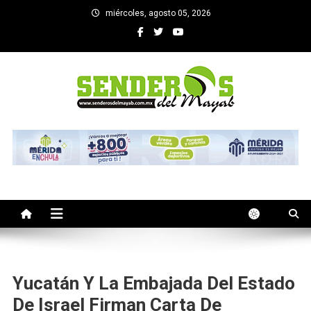
Saltar
miércoles, agosto 05, 2026
al
contenido
SENDEROS DEL MAYAB
El medio informativo de Yucatan
Yucatán Y La Embajada Del Estado
De Israel Firman Carta De