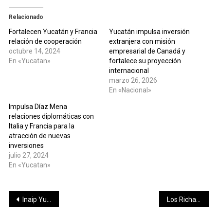
Relacionado
Fortalecen Yucatán y Francia
Yucatán impulsa inversión
relación de cooperación
extranjera con misión
octubre 14, 2024
empresarial de Canadá y
En «Yucatan»
fortalece su proyección
internacional
marzo 26, 2026
En «Nacional»
Impulsa Díaz Mena
relaciones diplomáticas con
Italia y Francia para la
atracción de nuevas
inversiones
julio 27, 2024
En «Yucatan»
Navegación
Inaip Yucatán concluye formación de especialistas en archivos
Los Richards buscan recuperarse en San Luis Potosí