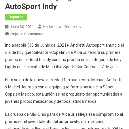
AutoSport Indy
Deportes
Redaccion Senderos
Junio 30, 2021
En
Deja Un Comentario
El
Indianapolis (30 de Junio del 2021)- Andretti Autosport anunció el
Tapatio
día de hoy que Salvador «Copetín» de Alba Jr, tendrá su primera
Salvador
prueba en el Road to Indy con una prueba en la categoría de Indy
De
Lights en el circuito de Mid-Ohio Sports Car Course el 7 de Julio.
Alba
Jr.,
Esto se da de la nueva sociedad formada entre Michael Andretti
Probará
Un
y Michel Jourdain con el equipo que forma parte de la Súper
Indy
Copa en México, esta unión se ha propuesto dar oportunidades a
Light
jóvenes pilotos mexicanos y de toda latinoamérica.
De
Andretti
La prueba de Mid-Ohio para de Alba Jr. refleja ese compromiso al
AutoSport
promover el joven talento del automovilismo mexicano
Indy
trabajando para llegar al Road to Indy y eventualmente a la SERIE