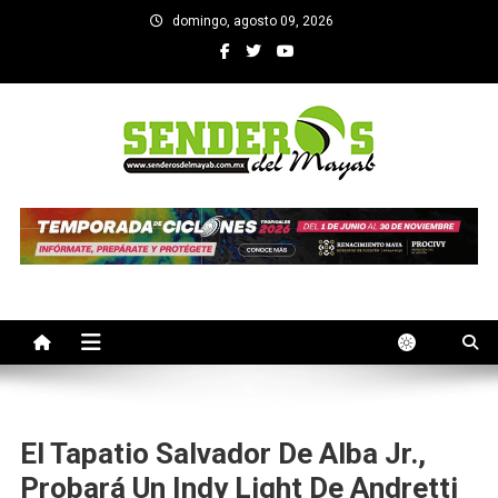
Saltar
domingo, agosto 09, 2026
al
contenido
SENDEROS DEL MAYAB
El medio informativo de Yucatan
El Tapatio Salvador De Alba Jr.,
Probará Un Indy Light De Andretti