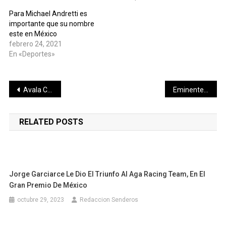
Para Michael Andretti es
importante que su nombre
este en México
febrero 24, 2021
En «Deportes»
Navegación
Avala Copame instalaciones del Centro Deportivo Paralímpico de Yucatán
Eminentes lluvias resaltan bioindicadores en el mayab
de
RELATED POSTS
entradas
Jorge Garciarce Le Dio El Triunfo Al Aga Racing Team, En El
Gran Premio De México
octubre 29, 2023
Redaccion Senderos